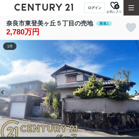
0
ログイン
お気に入り
奈良市東登美ヶ丘５丁目の売地
募集1
2,780万円
1
/
9