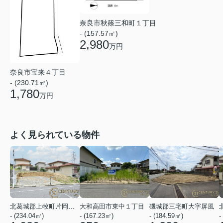
奈良市秋篠三和町１丁目
- (157.57㎡)
2,980
万円
奈良市宝来４丁目
- (230.71㎡)
1,780
万円
よく見られている物件
北葛城郡上牧町片岡台１丁目
大和高田市東中１丁目
磯城郡三宅町大字屏風
- (234.04㎡)
- (167.23㎡)
- (184.59㎡)
-