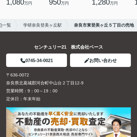
1,080
950
1,280
万円
万円
万円
)一覧
学研奈良登美ヶ丘駅
奈良市東登美ヶ丘５丁目の売地
センチュリー21 株式会社ベース
0745-34-0021
お問い合わせ
〒636-0072
奈良県北葛城郡河合町中山台２丁目12-9
営業時間：
9：00～19：00
定休日：
年末年始