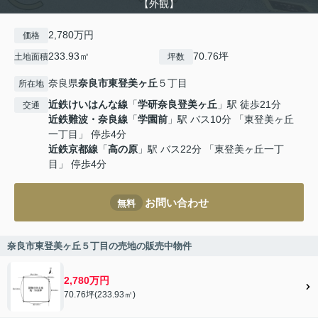
【外観】
2,780万円
価格
233.93㎡
70.76坪
土地面積
坪数
奈良県
奈良市
東登美ヶ丘
５丁目
所在地
近鉄けいはんな線
「
学研奈良登美ヶ丘
」駅 徒歩21分
交通
近鉄難波・奈良線
「
学園前
」駅 バス10分 「東登美ヶ丘
一丁目」 停歩4分
近鉄京都線
「
高の原
」駅 バス22分 「東登美ヶ丘一丁
目」 停歩4分
お問い合わせ
無料
奈良市東登美ヶ丘５丁目の売地の販売中物件
2,780万円
70.76坪(233.93㎡)