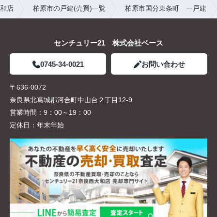
大和店
柏原市の戸建(売買)一覧
柏原市国分東条町 一戸建
センチュリー21 株式会社ベース
0745-34-0021
お問い合わせ
〒636-0072
奈良県北葛城郡河合町中山台２丁目12-9
営業時間：
9：00～19：00
定休日：
年末年始