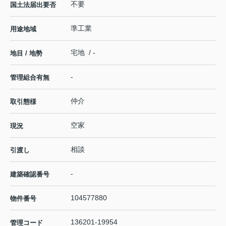
不要
国土法届出要否
準工業
用途地域
宅地 / -
地目 / 地勢
-
管理組合有無
仲介
取引態様
空家
現況
相談
引渡し
-
建築確認番号
104577880
物件番号
136201-19954
管理コード