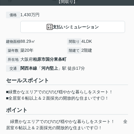
【間取り】
1,430万円
価格
支払いシミュレーション
88.29㎡
4LDK
建物面積
間取り
築20年
2階建
築年数
階建て
大阪府
柏原市
国分東条町
所在地
関西本線
「
河内堅上
」駅 徒歩17分
交通
セールスポイント
■緑豊かなエリアでのびのび穏やかな暮らしをスタート！
■全居室６帖以上＆２面採光の開放的な住まいです◎！
ポイント
緑豊かなエリアでのびのび穏やかな暮らしをスタート！
全
居室６帖以上＆２面採光の開放的な住まいです◎！