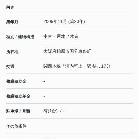
-
向き
2005年11月 (築20年)
築年月
中古一戸建 / 木造
種別 / 建物構造
大阪府
柏原市
国分東条町
所在地
関西本線
「
河内堅上
」駅 徒歩17分
交通
-
修繕積立金
-
修繕積立基金
有(1台) / -
駐車場 / 月額
その他条件