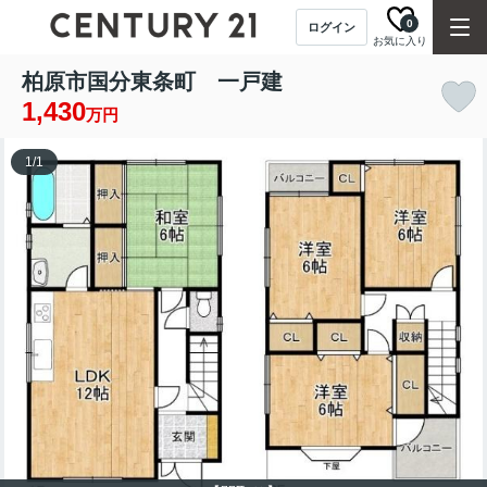
0
ログイン
お気に入り
柏原市国分東条町 一戸建
1,430
万円
1
/
1