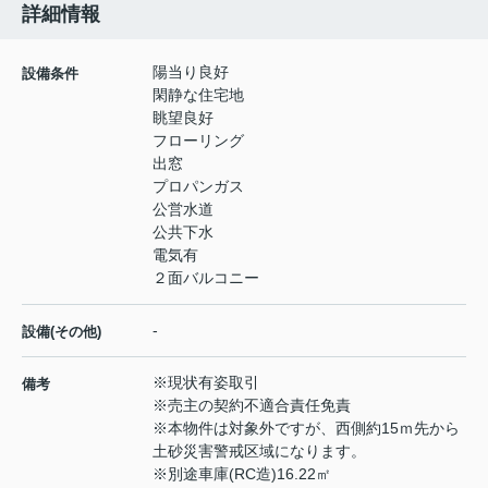
詳細情報
陽当り良好
設備条件
閑静な住宅地
眺望良好
フローリング
出窓
プロパンガス
公営水道
公共下水
電気有
２面バルコニー
-
設備(その他)
※現状有姿取引
備考
※売主の契約不適合責任免責
※本物件は対象外ですが、西側約15ｍ先から
土砂災害警戒区域になります。
※別途車庫(RC造)16.22㎡