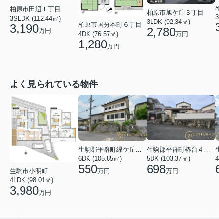
柏原市田辺１丁目
柏原市旭ケ丘３丁目
3
3SLDK (112.44㎡)
3LDK (92.34㎡)
柏原市国分本町６丁目
3,190
2,780
万円
万円
4DK (76.57㎡)
1,280
万円
よく見られている物件
生駒郡平群町緑ケ丘５丁目
生駒郡平群町椿台４丁目
6DK (105.85㎡)
5DK (103.37㎡)
4
550
698
万円
万円
生駒市小明町
4LDK (98.01㎡)
3,980
万円