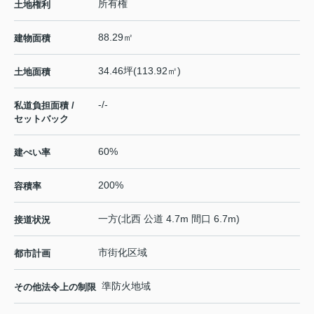
所有権
土地権利
88.29㎡
建物面積
34.46坪(113.92㎡)
土地面積
-/-
私道負担面積 /
セットバック
60%
建ぺい率
200%
容積率
一方(北西 公道 4.7m 間口 6.7m)
接道状況
市街化区域
都市計画
準防火地域
その他法令上の制限