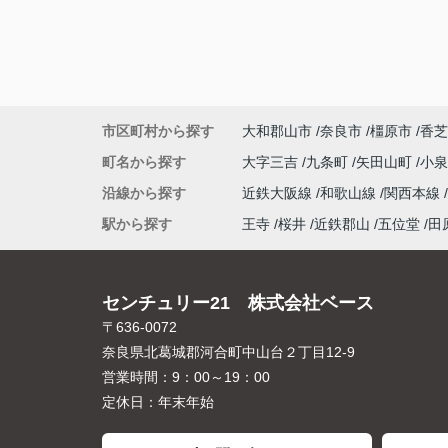
市区町村から探す
大和郡山市
奈良市
橿原市
香芝
町名から探す
大字三吉
九条町
矢田山町
小
沿線から探す
近鉄大阪線
和歌山線
関西本線
駅から探す
王寺
桜井
近鉄郡山
五位堂
田
センチュリー21 株式会社ベース
〒636-0072
奈良県北葛城郡河合町中山台２丁目12-9
営業時間：
9：00～19：00
定休日：
年末年始