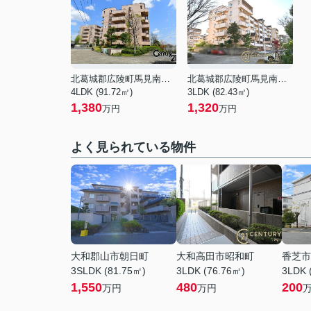
北葛城郡広陵町馬見南６丁目
北葛城郡広陵町馬見南６丁目
4LDK (91.72㎡)
3LDK (82.43㎡)
1,380
1,320
万円
万円
よく見られている物件
大和郡山市朝日町
大和高田市昭和町
香芝市
3SLDK (81.75㎡)
3LDK (76.76㎡)
3LDK 
1,550
480
200
万円
万円