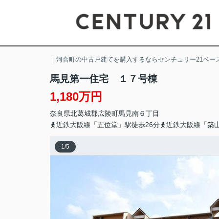
｜河合町の中古戸建てを購入するならセンチュリー21ベー
馬見第一住宅 １７号棟
1,180万円
奈良県
北葛城郡広陵町
馬見南
６丁目
近鉄大阪線「五位堂」駅徒歩26分
近鉄大阪線「築山
1
/
5