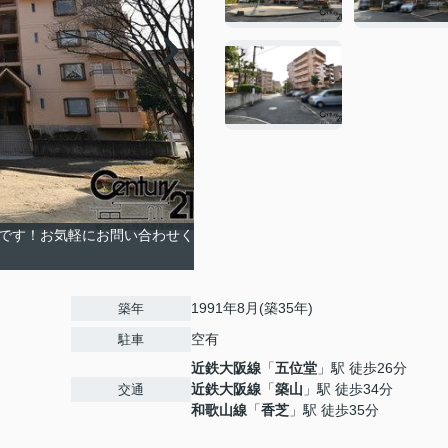
屋です！お気軽にお問い合わせく
1991年8月(築35年)
築年
空有
駐車
近鉄大阪線
「
五位堂
」駅 徒歩26分
近鉄大阪線
「
築山
」駅 徒歩34分
交通
和歌山線
「
香芝
」駅 徒歩35分