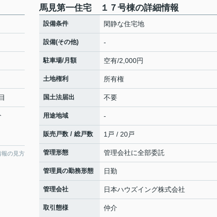
馬見第一住宅 １７号棟の詳細情報
設備条件
閑静な住宅地
設備(その他)
-
駐車場/月額
空有/2,000円
土地権利
所有権
目
国土法届出
不要
分
用途地域
-
販売戸数 / 総戸数
1戸 / 20戸
管理形態
管理会社に全部委託
情報の見方
管理員の勤務形態
日勤
管理会社
日本ハウズイング株式会社
取引態様
仲介