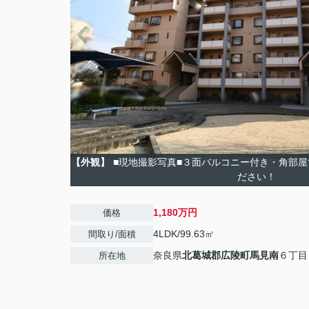
【外観】
■現地撮影写真■３面バルコニー付き・角部
ださい！
1,180万円
価格
4LDK/99.63㎡
間取り/面積
奈良県
北葛城郡広陵町
馬見南
６丁目
所在地