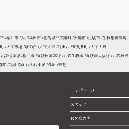
市
桜井市
大和高田市
北葛城郡広陵町
天理市
生駒市
生駒郡斑鳩町
泉町
大字市場
萩の台
大字大福
龍田西
東九条町
大字大野
近鉄橿原線
桜井線
近鉄田原本線
近鉄生駒線
近鉄南大阪線
近鉄難波
原本
九条
築山
大和小泉
高田
香芝
トップページ
スタッフ
お客様の声