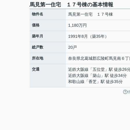
馬見第一住宅 １７号棟の基本情報
物件名
馬見第一住宅 １７号棟
価格
1,180万円
築年月
1991年8月（築35年）
総戸数
20戸
所在地
奈良県
北葛城郡広陵町
馬見南
６丁
交通
近鉄大阪線
「
五位堂
」駅 徒歩26
近鉄大阪線
「
築山
」駅 徒歩34分
和歌山線
「
香芝
」駅 徒歩35分