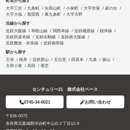
町名から探す
大字三吉
九条町
矢田山町
小泉町
大字市場
萩の台
大字大福
龍田西
東九条町
大字大野
沿線から探す
近鉄大阪線
和歌山線
関西本線
近鉄橿原線
桜井線
近鉄田原本線
近鉄生駒線
近鉄南大阪線
近鉄難波・奈良線
近鉄御所線
駅から探す
王寺
桜井
近鉄郡山
五位堂
田原本
九条
築山
大和小泉
高田
香芝
センチュリー21 株式会社ベース
0745-34-0021
お問い合わせ
〒636-0072
奈良県北葛城郡河合町中山台２丁目12-9