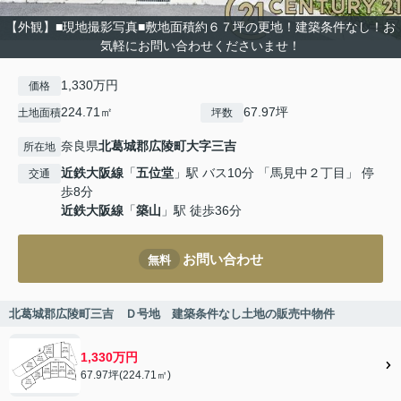
【外観】■現地撮影写真■敷地面積約６７坪の更地！建築条件なし！お
気軽にお問い合わせくださいませ！
1,330万円
価格
224.71㎡
67.97坪
土地面積
坪数
奈良県
北葛城郡広陵町
大字三吉
所在地
近鉄大阪線
「
五位堂
」駅 バス10分 「馬見中２丁目」 停
交通
歩8分
近鉄大阪線
「
築山
」駅 徒歩36分
お問い合わせ
無料
北葛城郡広陵町三吉 Ｄ号地 建築条件なし土地の販売中物件
1,330万円
67.97坪(224.71㎡)