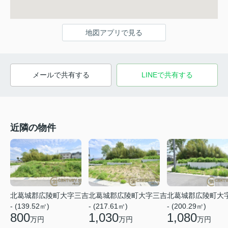
地図アプリで見る
メールで共有する
LINEで共有する
近隣の物件
北葛城郡広陵町大字三吉
北葛城郡広陵町大字三吉
北葛城郡広陵町大
- (139.52㎡)
- (217.61㎡)
- (200.29㎡)
800
1,030
1,080
万円
万円
万円