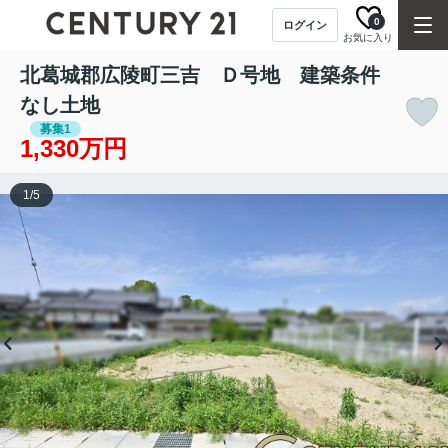
0
ログイン
お気に入り
北葛城郡広陵町三吉 Ｄ号地 建築条件
なし土地
募集1
1,330万円
1
/
5