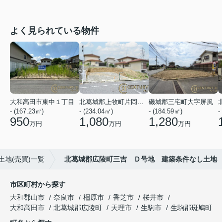
よく見られている物件
大和高田市東中１丁目
北葛城郡上牧町片岡台１丁目
磯城郡三宅町大字屏風
- (167.23㎡)
- (234.04㎡)
- (184.59㎡)
-
950
1,080
1,280
万円
万円
万円
地(売買)一覧
北葛城郡広陵町三吉 Ｄ号地 建築条件なし土地
市区町村から探す
大和郡山市
奈良市
橿原市
香芝市
桜井市
大和高田市
北葛城郡広陵町
天理市
生駒市
生駒郡斑鳩町