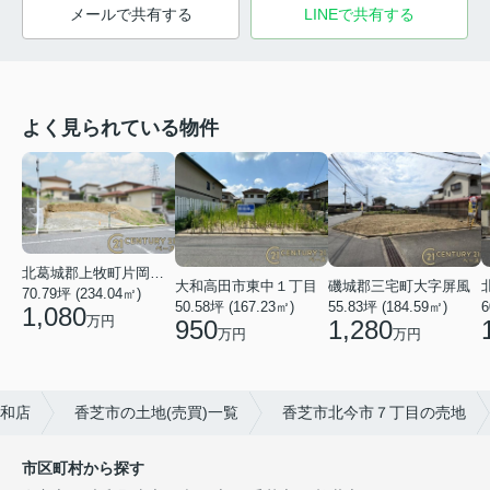
メールで共有する
LINEで共有する
よく見られている物件
北葛城郡上牧町片岡台１丁目
大和高田市東中１丁目
磯城郡三宅町大字屏風
70.79坪 (234.04㎡)
50.58坪 (167.23㎡)
55.83坪 (184.59㎡)
6
1,080
万円
950
1,280
万円
万円
大和店
香芝市の土地(売買)一覧
香芝市北今市７丁目の売地
市区町村から探す