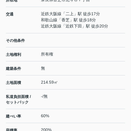
所在地
近鉄大阪線
「
二上
」駅 徒歩17分
交通
和歌山線
「
香芝
」駅 徒歩18分
近鉄大阪線
「
近鉄下田
」駅 徒歩20分
その他条件
所有権
土地権利
無
建築条件
214.59㎡
土地面積
-/無
私道負担面積 /
セットバック
60%
建ぺい率
200%
容積率