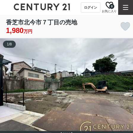
0
ログイン
お気に入り
香芝市北今市７丁目の売地
1,980
万円
1
/
8