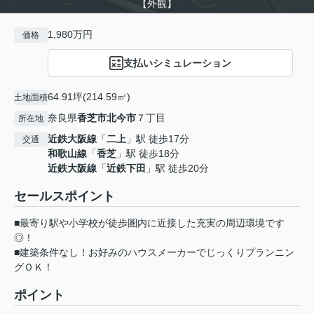
【外観】
1,980万円
価格
支払いシミュレーション
64.91坪(214.59㎡)
土地面積
奈良県
香芝市
北今市
７丁目
所在地
近鉄大阪線
「
二上
」駅 徒歩17分
交通
和歌山線
「
香芝
」駅 徒歩18分
近鉄大阪線
「
近鉄下田
」駅 徒歩20分
セールスポイント
■最寄り駅や小学校が徒歩圏内に近接した充実の周辺環境です
◎！
■建築条件なし！お好みのハウスメーカーでじっくりプランニン
グＯＫ！
ポイント