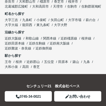
奈良市
大和郡山市
橿原市
香芝市
桜井市
北葛城郡広陵町
大和高田市
天理市
生駒市
生駒郡斑鳩町
町名から探す
大字三吉
九条町
小泉町
矢田山町
大字市場
萩の台
大字大福
龍田西
東九条町
大字大野
沿線から探す
近鉄大阪線
和歌山線
関西本線
近鉄橿原線
桜井線
近鉄田原本線
近鉄生駒線
近鉄南大阪線
近鉄難波・奈良線
近鉄御所線
駅から探す
王寺
桜井
近鉄郡山
五位堂
田原本
築山
九条
大和小泉
高田
香芝
センチュリー21 株式会社ベース
0745-34-0021
お問い合わせ