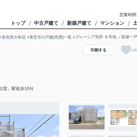
営業時間
トップ
中古戸建て
新築戸建て
マンション
グレーシア別所 ８号地 ／新築一
ス奈良西大和店
香芝市の戸建(売買)一覧
印刷する
お気
位堂」駅徒歩10分