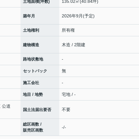
135.02㎡(40.84坪)
土地面積(坪数)
2026年9月(予定)
築年月
所有権
土地権利
木造 / 2階建
建物構造
-
路地状敷地
無
セットバック
-
施工会社
宅地 / -
地目 / 地勢
東 公道
不要
国土法届出要否
総区画数 /
-/-
販売区画数