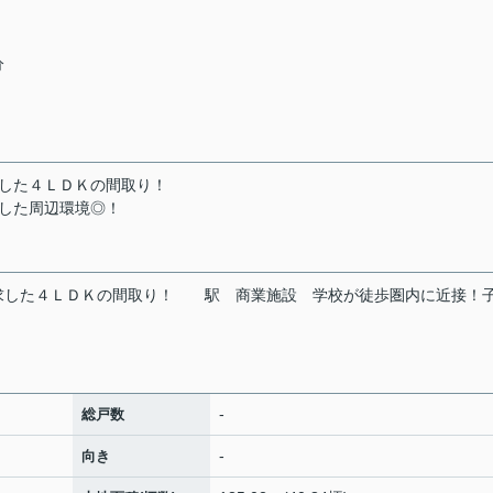
分
した４ＬＤＫの間取り！
した周辺環境◎！
求した４ＬＤＫの間取り！
駅
商業施設
学校が徒歩圏内に近接！
-
総戸数
-
向き