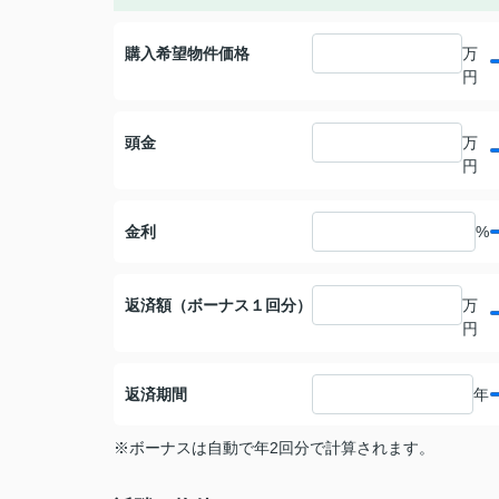
購入希望物件価格
万
円
頭金
万
円
金利
%
返済額（ボーナス１回分）
万
円
返済期間
年
※ボーナスは自動で年2回分で計算されます。