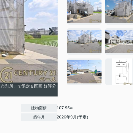
芝市別所」で限定８区画 好評分
107.95㎡
建物面積
2026年9月(予定)
築年月