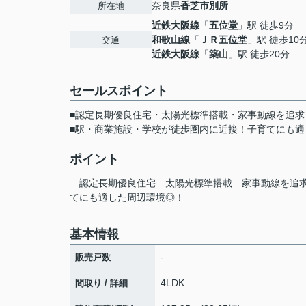
奈良県
香芝市
別所
所在地
近鉄大阪線
「
五位堂
」駅 徒歩9分
和歌山線
「
ＪＲ五位堂
」駅 徒歩10
交通
近鉄大阪線
「
築山
」駅 徒歩20分
セールスポイント
■認定長期優良住宅・太陽光標準搭載・家事動線を追求
■駅・商業施設・学校が徒歩圏内に近接！子育てにも適
ポイント
認定長期優良住宅
太陽光標準搭載
家事動線を追
てにも適した周辺環境◎！
基本情報
-
販売戸数
4LDK
間取り / 詳細