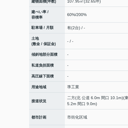
107.95㎡(32.65坪)
建物面積(坪数)
建ぺい率 /
60%/200%
容積率
駐車場 / 月額
有(2台) / -
土地
- / -
(敷金 / 保証金)
-
傾斜地部分面積
-
私道負担面積
-
高圧線下面積
準工業
用途地域
二方(北 公道 6.0m 間口 10.1m)(
接道状況
5.2m 間口 9.0m)
市街化区域
都市計画