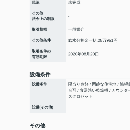
未完成
現況
その他
-
法令上の制限
一般媒介
取引態様
その他条件
給水分担金一括:25万951円
取引条件の
2026年08月20日
有効期限
設備条件
設備条件
陽当り良好 / 閑静な住宅地 / 眺望良
台可 / 食器洗い乾燥機 / カウン
ズクロゼット
設備(その他)
-
その他