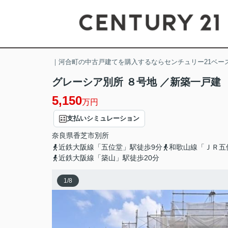
｜河合町の中古戸建てを購入するならセンチュリー21ベー
グレーシア別所 ８号地 ／新築一戸建
5,150
万円
支払いシミュレーション
奈良県
香芝市
別所
近鉄大阪線「五位堂」駅徒歩9分
和歌山線「ＪＲ五
近鉄大阪線「築山」駅徒歩20分
1
/
8