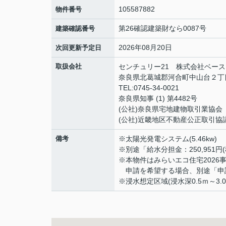
105587882
物件番号
第26確認建築財なら0087号
建築確認番号
2026年08月20日
次回更新予定日
取扱会社
センチュリー21 株式会社ベース
奈良県北葛城郡河合町中山台２丁目
TEL:0745-34-0021
奈良県知事 (1) 第4482号
(公社)奈良県宅地建物取引業協会
(公社)近畿地区不動産公正取引協
備考
※太陽光発電システム(5.46kw)
※別途「給水分担金：250,951円
※本物件はみらいエコ住宅2026
申請を希望する場合、別途「申請費
※浸水想定区域(浸水深0.5ｍ～3