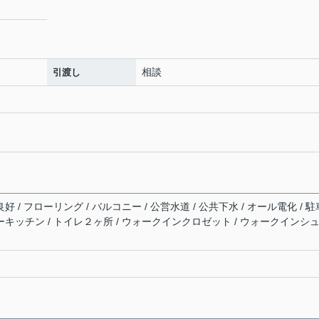
相談
引渡し
好 / フローリング / バルコニー / 公営水道 / 公共下水 / オール電化 / 駐
ターキッチン / トイレ２ヶ所 / ウォークインクロゼット / ウォークインシ