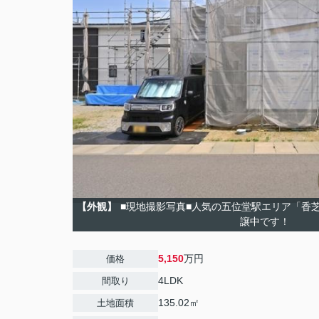
【外観】
■現地撮影写真■人気の五位堂駅エリア「香
譲中です！
5,150
万円
価格
4LDK
間取り
135.02㎡
土地面積