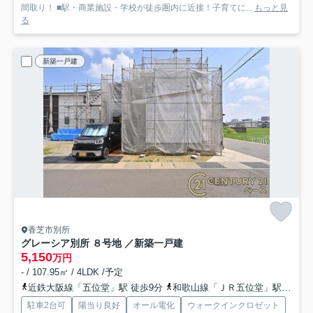
間取り！ ■駅・商業施設・学校が徒歩圏内に近接！子育てに...
もっと見
る
新築一戸建
香芝市別所
グレーシア別所 ８号地 ／新築一戸建
5,150
万円
- / 107.95㎡ / 4LDK /予定
近鉄大阪線「五位堂」駅 徒歩9分
和歌山線「ＪＲ五位堂」駅 徒歩10分
駐車2台可
陽当り良好
オール電化
ウォークインクロゼット