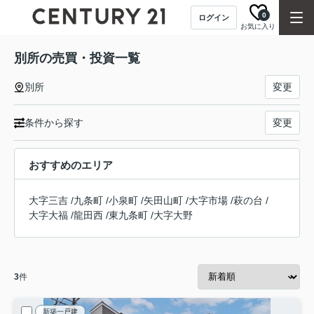
0
ログイン
お気に入り
別所の売買・投資一覧
別所
変更
条件から探す
変更
おすすめのエリア
大字三吉
/
九条町
/
小泉町
/
矢田山町
/
大字市場
/
萩の台
/
大字大福
/
龍田西
/
東九条町
/
大字大野
3
件
新築一戸建