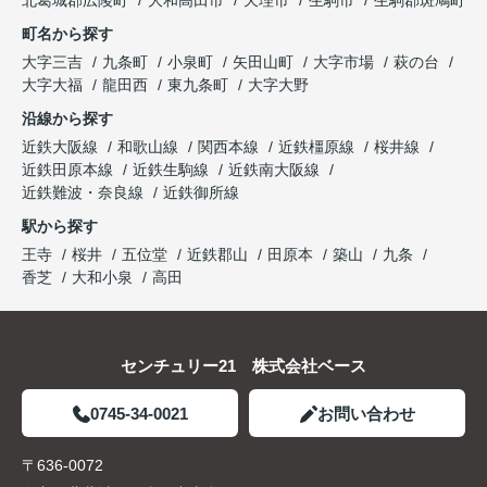
北葛城郡広陵町
大和高田市
天理市
生駒市
生駒郡斑鳩町
町名から探す
大字三吉
九条町
小泉町
矢田山町
大字市場
萩の台
大字大福
龍田西
東九条町
大字大野
沿線から探す
近鉄大阪線
和歌山線
関西本線
近鉄橿原線
桜井線
近鉄田原本線
近鉄生駒線
近鉄南大阪線
近鉄難波・奈良線
近鉄御所線
駅から探す
王寺
桜井
五位堂
近鉄郡山
田原本
築山
九条
香芝
大和小泉
高田
センチュリー21 株式会社ベース
0745-34-0021
お問い合わせ
〒636-0072