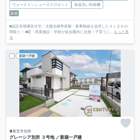
ウォークインシューズクロゼット
食器洗い乾燥機
新築
■認定長期優良住宅・太陽光標準搭載・家事動線を追求した４ＬＤＫの
間取り！ ■駅・商業施設・学校が徒歩圏内に近接！子育てに...
もっと見
る
新築一戸建
香芝市別所
グレーシア別所 ３号地 ／新築一戸建