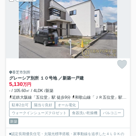
香芝市別所
グレーシア別所 １０号地 ／新築一戸建
5,130
万円
- / 105.60㎡ / 4LDK /新築
近鉄大阪線「五位堂」駅 徒歩9分
和歌山線「ＪＲ五位堂」駅 徒歩10分
駐車2台可
陽当り良好
オール電化
ウォークインシューズクロゼット
食器洗い乾燥機
バルコニー
新築
■認定長期優良住宅・太陽光標準搭載・家事動線を追求した４ＬＤＫの