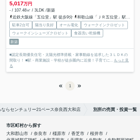
5,017
万円
- / 107.48㎡ / 3LDK /新築
近鉄大阪線「五位堂」駅 徒歩9分
和歌山線「ＪＲ五位堂」駅 徒歩10分
駐車2台可
陽当り良好
オール電化
ウォークインクロゼット
ウォークインシューズクロゼット
食器洗い乾燥機
新築
■認定長期優良住宅・太陽光標準搭載・家事動線を追求した３ＬＤＫの
間取り！ ■駅・商業施設・学校が徒歩圏内に近接！子育てに...
もっと見
る
1
ならセンチュリー21ベース奈良西大和店
別所の売買・投資一覧
市区町村から探す
大和郡山市
奈良市
橿原市
香芝市
桜井市