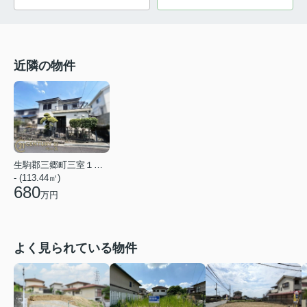
近隣の物件
生駒郡三郷町三室１丁目
- (113.44㎡)
680
万円
よく見られている物件