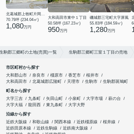
北葛城郡上牧町片岡台１丁目
大和高田市東中１丁目
磯城郡三宅町大字屏風
70.79坪 (234.04㎡)
50.58坪 (167.23㎡)
55.83坪 (184.59㎡)
6
1,080
万円
950
1,280
万円
万円
生駒郡三郷町の土地(売買)一覧
生駒郡三郷町三室１丁目の売地
市区町村から探す
大和郡山市
奈良市
橿原市
香芝市
桜井市
大和高田市
北葛城郡広陵町
天理市
生駒市
生駒郡斑鳩町
町名から探す
大字三吉
九条町
矢田山町
小泉町
大字市場
萩の台
大字大福
龍田西
東九条町
大字大野
沿線から探す
近鉄大阪線
和歌山線
関西本線
近鉄橿原線
桜井線
近鉄田原本線
近鉄生駒線
近鉄南大阪線