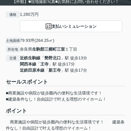
【外観】■現地撮影写真■お気軽にお問い合わせください！
1,280万円
価格
支払いシミュレーション
79.93坪(264.25㎡)
土地面積
奈良県
生駒郡三郷町
三室
１丁目
所在地
近鉄生駒線
「
勢野北口
」駅 徒歩13分
交通
関西本線
「
王寺
」駅 徒歩17分
近鉄田原本線
「
新王寺
」駅 徒歩17分
セールスポイント
■商業施設や病院が徒歩圏内の便利な生活環境です！
■建築条件なし！自由設計で叶える理想のマイホーム！
ポイント
商業施設や病院が徒歩圏内の便利な生活環境です！
建築条
件なし！自由設計で叶える理想のマイホーム！