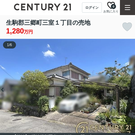
0
ログイン
お気に入り
生駒郡三郷町三室１丁目の売地
1,280
万円
1
/
6