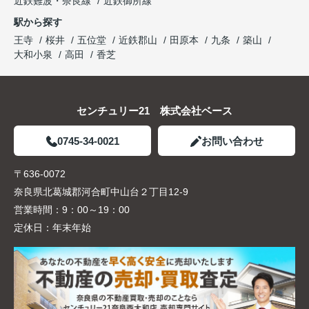
近鉄難波・奈良線
近鉄御所線
駅から探す
王寺
桜井
五位堂
近鉄郡山
田原本
九条
築山
大和小泉
高田
香芝
センチュリー21 株式会社ベース
0745-34-0021
お問い合わせ
〒636-0072
奈良県北葛城郡河合町中山台２丁目12-9
営業時間：
9：00～19：00
定休日：
年末年始