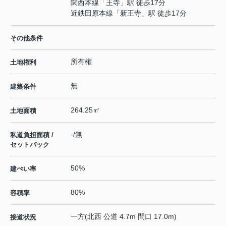
関西本線
「
王寺
」駅 徒歩17分
近鉄田原本線
「
新王寺
」駅 徒歩17分
その他条件
所有権
土地権利
無
建築条件
264.25㎡
土地面積
-/無
私道負担面積 /
セットバック
50%
建ぺい率
80%
容積率
一方(北西 公道 4.7m 間口 17.0m)
接道状況