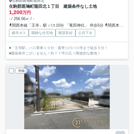
生駒郡斑鳩町龍田北
生駒郡斑鳩町龍田北１丁目 建築条件なし土地
1,200
万円
- / 256.56㎡ / -
関西本線「王寺」駅 バス10分 「竜田神社」 停歩5分
関西本線「法隆寺」駅 徒歩28分
都市ガス
閑静な住宅地
眺望良好
公共下水
■「王寺駅」バス乗車１０分・最寄りのバス停まで徒歩５分！
■建築条件ございません！約７７坪の広々開放的な敷地！
売地