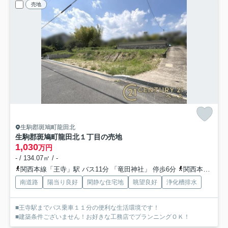
売地
生駒郡斑鳩町龍田北
生駒郡斑鳩町龍田北１丁目の売地
1,030
万円
- / 134.07㎡ / -
関西本線「王寺」駅 バス11分 「竜田神社」 停歩6分
関西本線「法隆寺」駅 徒歩25分
南道路
陽当り良好
閑静な住宅地
眺望良好
浄化槽排水
■王寺駅までバス乗車１１分の便利な生活環境です！
■建築条件ございません！お好きな工務店でプランニングＯＫ！