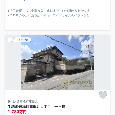
■「王寺駅」バス乗車８分！通勤通学・お出掛けも楽々快適！
■７ＤＫのゆとりある広々邸宅！ワイドサイズのベランダ付！
中古一戸建
生駒郡斑鳩町龍田北
生駒郡斑鳩町龍田北１丁目 一戸建
1,780
万円