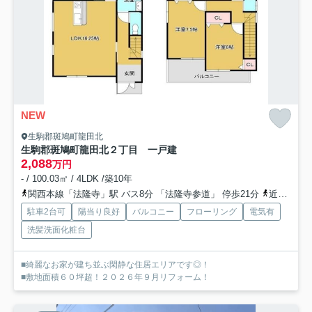
NEW
生駒郡斑鳩町龍田北
生駒郡斑鳩町龍田北２丁目 一戸建
2,088
万円
- / 100.03㎡ / 4LDK /築10年
関西本線「法隆寺」駅 バス8分 「法隆寺参道」 停歩21分
近鉄生駒線「竜田川」駅 徒歩30分
駐車2台可
陽当り良好
バルコニー
フローリング
電気有
洗髪洗面化粧台
■綺麗なお家が建ち並ぶ閑静な住居エリアです◎！
■敷地面積６０坪超！２０２６年９月リフォーム！