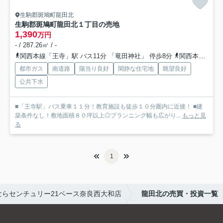
生駒郡斑鳩町龍田北
生駒郡斑鳩町龍田北１丁目の売地
1,390
万円
- / 287.26㎡ / -
関西本線「王寺」駅 バス11分 「竜田神社」 停歩8分
関西本線「法隆寺」駅 徒歩28分
都市ガス
南道路
陽当り良好
閑静な住宅地
眺望良好
公共下水
■「王寺駅」バス乗車１１分！教育施設も徒歩１０分圏内に近接！ ■建
築条件なし！敷地面積８０坪以上◎プランニング幅も広がり...
もっと見
る
1
らセンチュリー21ベース奈良西大和店
龍田北の売買・投資一覧