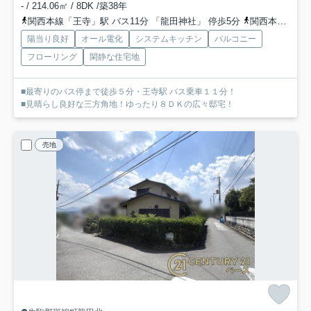
- / 214.06㎡ / 8DK /築38年
関西本線「王寺」駅 バス11分 「龍田神社」 停歩5分
関西本線「法隆寺」駅 徒歩27分
陽当り良好
オール電化
システムキッチン
バルコニー
フローリング
閑静な住宅地
■最寄りのバス停まで徒歩５分・王寺駅 バス乗車１１分！
■見晴らし良好な三方角地！ゆったり８ＤＫの広々邸宅！
売地