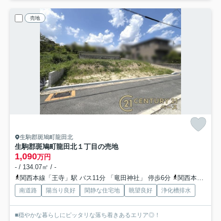
売地
生駒郡斑鳩町龍田北
生駒郡斑鳩町龍田北１丁目の売地
1,090
万円
- / 134.07㎡ / -
関西本線「王寺」駅 バス11分 「竜田神社」 停歩6分
関西本線「法隆寺」駅 徒歩25分
南道路
陽当り良好
閑静な住宅地
眺望良好
浄化槽排水
■穏やかな暮らしにピッタリな落ち着きあるエリア◎！