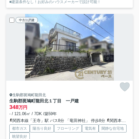
■建築条件なし！お好みのハウスメーカーで設計可能！
中古一戸建
生駒郡斑鳩町龍田北
生駒郡斑鳩町龍田北１丁目 一戸建
348
万円
- / 121.06㎡ / 7DK /築59年
関西本線「王寺」駅 バス8分 「竜田神社」 停歩8分
関西本線「法隆寺」駅 徒歩28分
都市ガス
陽当り良好
フローリング
電気有
閑静な住宅地
眺望良好