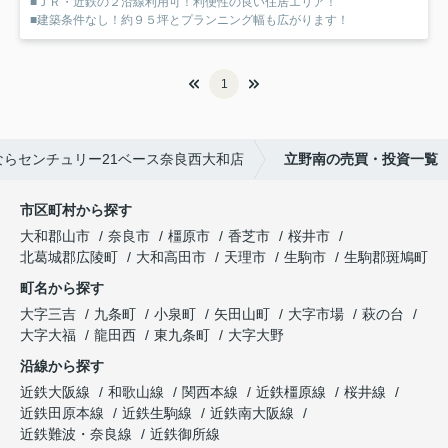
■ＪＲ・近鉄の２沿線利用可！利便性の良い住居エリア！
■建築条件なし！約９５坪とプランニング幅も広がります！
1
らセンチュリー21ベース奈良西大和店
立野南の売買・投資一覧
市区町村から探す
大和郡山市
奈良市
橿原市
香芝市
桜井市
北葛城郡広陵町
大和高田市
天理市
生駒市
生駒郡斑鳩町
町名から探す
大字三吉
九条町
小泉町
矢田山町
大字市場
萩の台
大字大福
龍田西
東九条町
大字大野
沿線から探す
近鉄大阪線
和歌山線
関西本線
近鉄橿原線
桜井線
近鉄田原本線
近鉄生駒線
近鉄南大阪線
近鉄難波・奈良線
近鉄御所線