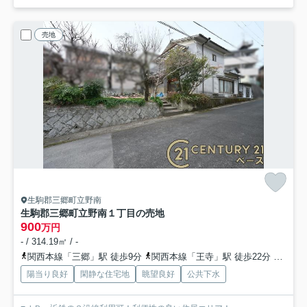
売地
生駒郡三郷町立野南
生駒郡三郷町立野南１丁目の売地
900
万円
- / 314.19㎡ / -
関西本線「三郷」駅 徒歩9分
関西本線「王寺」駅 徒歩22分
近鉄生
陽当り良好
閑静な住宅地
眺望良好
公共下水