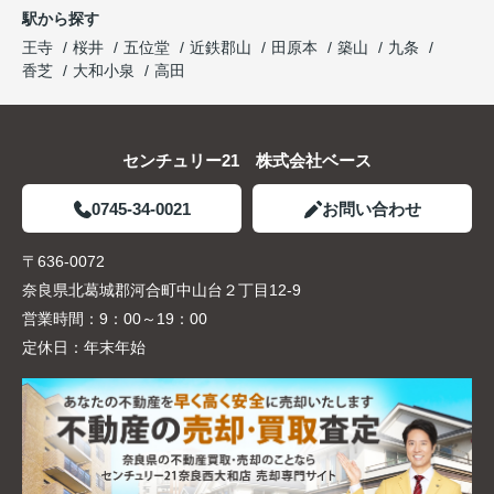
駅から探す
王寺
桜井
五位堂
近鉄郡山
田原本
築山
九条
香芝
大和小泉
高田
センチュリー21 株式会社ベース
0745-34-0021
お問い合わせ
〒636-0072
奈良県北葛城郡河合町中山台２丁目12-9
営業時間：
9：00～19：00
定休日：
年末年始