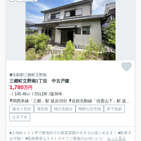
生駒郡三郷町立野南
三郷町立野南1丁目 中古戸建
1,780
万円
- / 145.46㎡ / 5SLDK /築36年
関西本線「三郷」駅 徒歩10分
近鉄生駒線「信貴山下」駅 徒歩13分
陽当り良好
電気有
独立洗面台
閑静な住宅地
床下収納
公共下水
■土地約１２１坪で敷地内での家庭菜園やＢＢＱが楽しめます！ ■駐車６
台可能！ ■収納豊富な５ＳＬＤＫでご家族のお住いにピ...
もっと見る