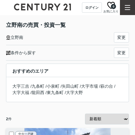
0
ログイン
お気に入り
立野南の売買・投資一覧
立野南
変更
条件から探す
変更
おすすめのエリア
大字三吉
/
九条町
/
小泉町
/
矢田山町
/
大字市場
/
萩の台
/
大字大福
/
龍田西
/
東九条町
/
大字大野
2
件
中古一戸建