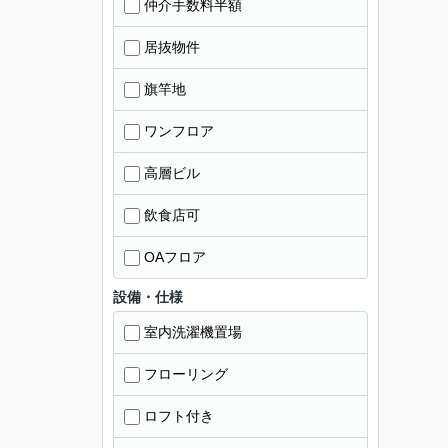
仲介手数料半額
居抜物件
旗竿地
ワンフロア
高層ビル
飲食店可
OAフロア
設備・仕様
室内洗濯機置場
フローリング
ロフト付き