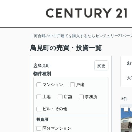
｜河合町の中古戸建てを購入するならセンチュリー21ベー
鳥見町の売買・投資一覧
お
鳥見町
変更
物件種別
大
マンション
戸建
土地
店舗
事務所
3
件
ビル・その他
投資用
区分マンション