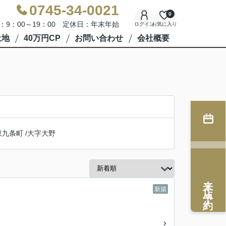
0745-34-0021
0
：9：00～19：00 定休日：年末年始
ログイン
お気に入り
土地
40万円CP
お問い合わせ
会社概要
東九条町
/
大字大野
来店予約
新築