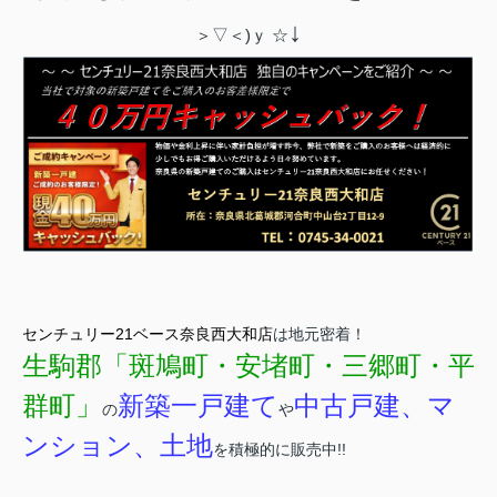
↓
＞▽＜)ｙ ☆
センチュリー21ベース奈良西大和店
は地元密着！
生駒郡「斑鳩町・安堵町・三郷町・平
群町」
新築一戸建て
中古戸建、マ
の
や
ンション、土地
を積極的に販売中!!