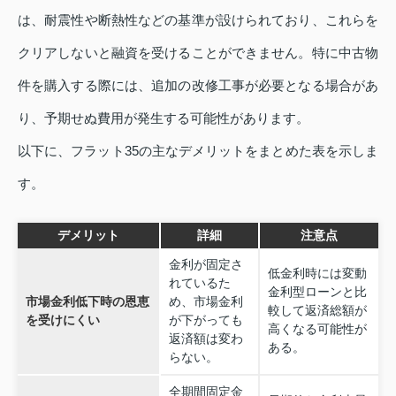
は、耐震性や断熱性などの基準が設けられており、これらを
クリアしないと融資を受けることができません。特に中古物
件を購入する際には、追加の改修工事が必要となる場合があ
り、予期せぬ費用が発生する可能性があります。
以下に、フラット35の主なデメリットをまとめた表を示しま
す。
デメリット
詳細
注意点
金利が固定さ
低金利時には変動
れているた
金利型ローンと比
市場金利低下時の恩恵
め、市場金利
較して返済総額が
を受けにくい
が下がっても
高くなる可能性が
返済額は変わ
ある。
らない。
全期間固定金