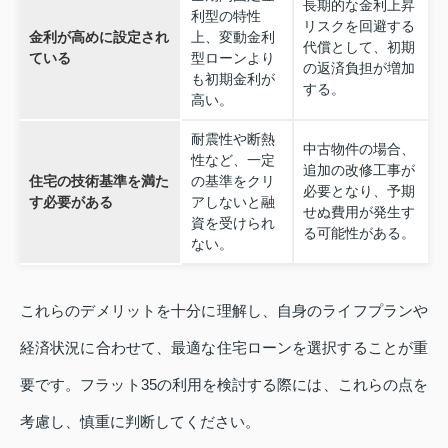
長期的な金利上昇
利型の特性
リスクを回避する
金利が高めに設定され
上、変動金利
代償として、初期
ている
型ローンより
の返済負担が増加
も初期金利が
する。
高い。
耐震性や断熱
中古物件の場合、
性など、一定
追加の改修工事が
住宅の技術基準を満た
の基準をクリ
必要となり、予期
す必要がある
アしないと融
せぬ費用が発生す
資を受けられ
る可能性がある。
ない。
これらのデメリットを十分に理解し、自身のライフプランや
経済状況に合わせて、最適な住宅ローンを選択することが重
要です。フラット35の利用を検討する際には、これらの点を
考慮し、慎重に判断してください。