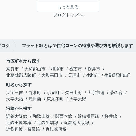
もっと見る
ブログトップへ
ブログ
フラット35とは？住宅ローンの特徴や選び方を解説します
市区町村から探す
奈良市
大和郡山市
橿原市
香芝市
桜井市
北葛城郡広陵町
大和高田市
天理市
生駒市
生駒郡斑鳩町
町名から探す
大字三吉
九条町
小泉町
矢田山町
大字市場
萩の台
大字大福
龍田西
東九条町
大字大野
沿線から探す
近鉄大阪線
和歌山線
関西本線
近鉄橿原線
桜井線
近鉄田原本線
近鉄生駒線
近鉄南大阪線
近鉄難波・奈良線
近鉄御所線