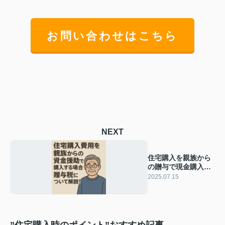
お問い合わせはこちら
NEXT
住宅購入を親族から
の贈与で現金購入し
たい方へ！非課税制
2025.07.15
度や注意点も解説
”住宅購入時のポイント”おすすめ記事