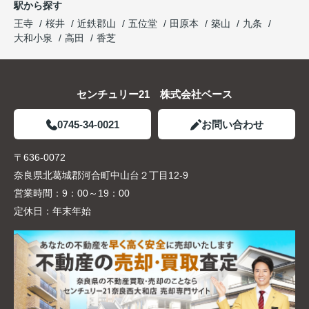
駅から探す
王寺
桜井
近鉄郡山
五位堂
田原本
築山
九条
大和小泉
高田
香芝
センチュリー21 株式会社ベース
0745-34-0021
お問い合わせ
〒636-0072
奈良県北葛城郡河合町中山台２丁目12-9
営業時間：
9：00～19：00
定休日：
年末年始