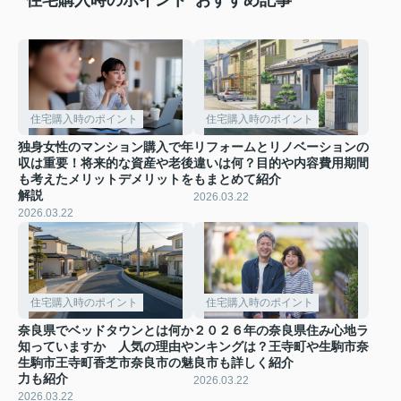
住宅購入時のポイント
住宅購入時のポイント
独身女性のマンション購入で年
リフォームとリノベーションの
収は重要！将来的な資産や老後
違いは何？目的や内容費用期間
も考えたメリットデメリットを
もまとめて紹介
解説
2026.03.22
2026.03.22
住宅購入時のポイント
住宅購入時のポイント
奈良県でベッドタウンとは何か
２０２６年の奈良県住み心地ラ
知っていますか 人気の理由や
ンキングは？王寺町や生駒市奈
生駒市王寺町香芝市奈良市の魅
良市も詳しく紹介
力も紹介
2026.03.22
2026.03.22