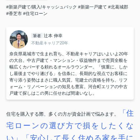
#新築戸建て/購入/キャッシュバック
#新築一戸建て
#北葛城郡
#香芝市
#住宅ローン
辻本 伸幸
筆者
不動産キャリア20年
奈良県葛城市で生まれ育ち、不動産キャリアはいよいよ20年
の大台。中古戸建て・マンション・収益物件まで売買全般を
幅広くカバーする頼れるオールラウンダー。「慎重に、しか
し最後までやり遂げる」を信条に、長期的な視点でお客様に
寄り添う姿勢はまさに職人気質。宅建士の資格を持ち、リフ
ォーム・リノベーションの知見も豊富。河合町エリアの中古
戸建て探しはこの男に任せれば間違いなし。
「住
住宅を購入する際、多くの方が資金計画で悩みます。
宅ローンの選び方で損をしたくな
い」
「安心して長く住める家を手に