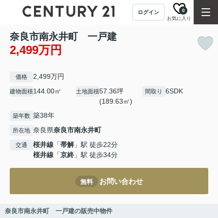
0
ログイン
お気に入り
奈良市南永井町 一戸建
2,499万円
2,499万円
価格
144.00㎡
57.36坪
6SDK
建物面積
土地面積
間取り
(189.63㎡)
築38年
築年数
奈良県
奈良市
南永井町
所在地
桜井線
「
帯解
」駅 徒歩22分
交通
桜井線
「
京終
」駅 徒歩34分
お問い合わせ
無料
奈良市南永井町 一戸建の販売中物件