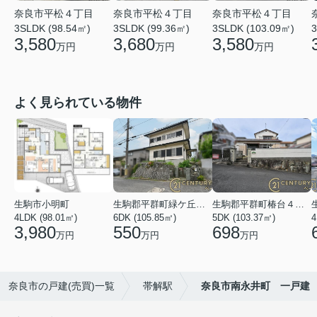
奈良市平松４丁目
奈良市平松４丁目
奈良市平松４丁目
3SLDK (98.54㎡)
3SLDK (99.36㎡)
3SLDK (103.09㎡)
3
3,580
3,680
3,580
万円
万円
万円
よく見られている物件
生駒市小明町
生駒郡平群町緑ケ丘５丁目
生駒郡平群町椿台４丁目
4LDK (98.01㎡)
6DK (105.85㎡)
5DK (103.37㎡)
4
3,980
550
698
万円
万円
万円
奈良市の戸建(売買)一覧
帯解駅
奈良市南永井町 一戸建