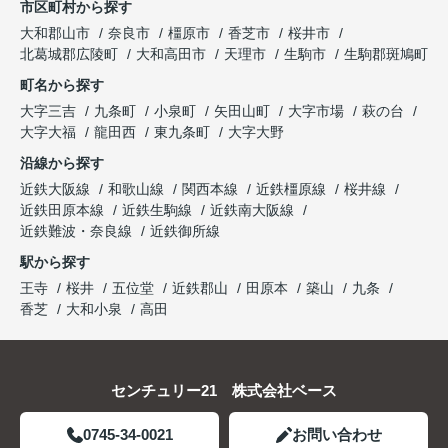
市区町村から探す
大和郡山市
奈良市
橿原市
香芝市
桜井市
北葛城郡広陵町
大和高田市
天理市
生駒市
生駒郡斑鳩町
町名から探す
大字三吉
九条町
小泉町
矢田山町
大字市場
萩の台
大字大福
龍田西
東九条町
大字大野
沿線から探す
近鉄大阪線
和歌山線
関西本線
近鉄橿原線
桜井線
近鉄田原本線
近鉄生駒線
近鉄南大阪線
近鉄難波・奈良線
近鉄御所線
駅から探す
王寺
桜井
五位堂
近鉄郡山
田原本
築山
九条
香芝
大和小泉
高田
センチュリー21 株式会社ベース
0745-34-0021
お問い合わせ