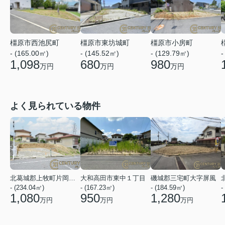
橿原市西池尻町
橿原市東坊城町
橿原市小房町
- (165.00㎡)
- (145.52㎡)
- (129.79㎡)
-
1,098
680
980
万円
万円
万円
よく見られている物件
北葛城郡上牧町片岡台１丁目
大和高田市東中１丁目
磯城郡三宅町大字屏風
- (234.04㎡)
- (167.23㎡)
- (184.59㎡)
-
1,080
950
1,280
万円
万円
万円