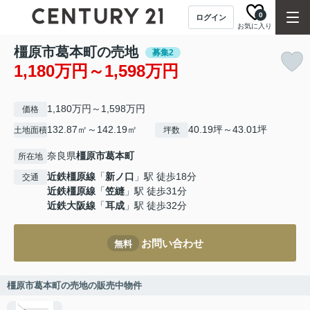
0
ログイン
お気に入り
橿原市葛本町の売地
募集2
1,180万円～1,598万円
1,180万円～1,598万円
価格
132.87㎡～142.19㎡
40.19坪～43.01坪
土地面積
坪数
奈良県
橿原市
葛本町
所在地
近鉄橿原線
「
新ノ口
」駅 徒歩18分
交通
近鉄橿原線
「
笠縫
」駅 徒歩31分
近鉄大阪線
「
耳成
」駅 徒歩32分
お問い合わせ
無料
橿原市葛本町の売地の販売中物件