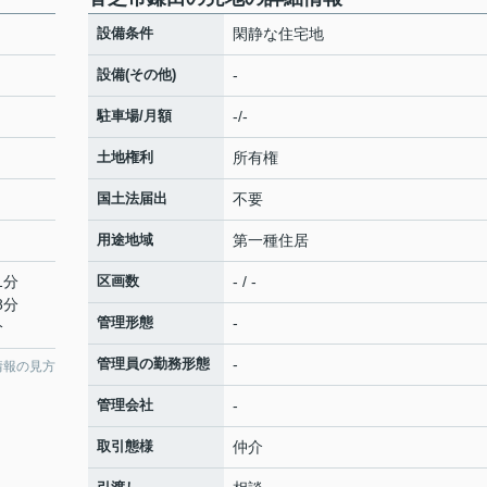
設備条件
閑静な住宅地
設備(その他)
-
駐車場/月額
-/-
土地権利
所有権
国土法届出
不要
用途地域
第一種住居
1分
区画数
- / -
8分
管理形態
-
分
管理員の勤務形態
-
情報の見方
管理会社
-
取引態様
仲介