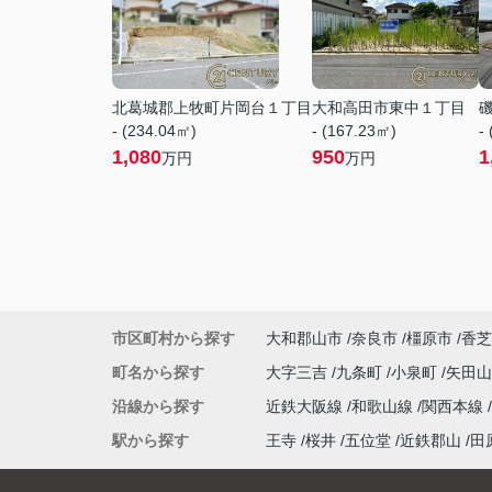
北葛城郡上牧町片岡台１丁目
大和高田市東中１丁目
- (234.04㎡)
- (167.23㎡)
-
1,080
950
1
万円
万円
市区町村から探す
大和郡山市
奈良市
橿原市
香芝
町名から探す
大字三吉
九条町
小泉町
矢田
沿線から探す
近鉄大阪線
和歌山線
関西本線
駅から探す
王寺
桜井
五位堂
近鉄郡山
田