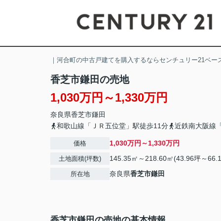
｜河合町の中古戸建てを購入するならセンチュリー21ベー
香芝市鎌田の売地
1,030万円～1,330万円
奈良県
香芝市
鎌田
和歌山線「ＪＲ五位堂」駅徒歩11分
近鉄南大阪線「
1,030万円～1,330万円
価格
145.35㎡～218.60㎡(43.96坪～66.
土地面積(坪数)
奈良県
香芝市
鎌田
所在地
香芝市鎌田の売地の基本情報