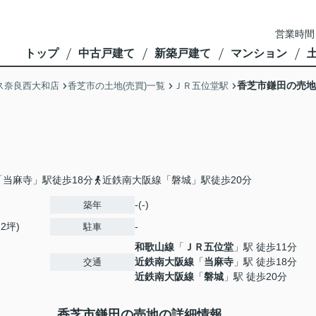
営業時間
トップ
中古戸建て
新築戸建て
マンション
香芝市鎌田の売地
ス奈良西大和店
香芝市の土地(売買)一覧
ＪＲ五位堂駅
当麻寺」駅徒歩18分
近鉄南大阪線「磐城」駅徒歩20分
-(-)
築年
12坪)
-
駐車
和歌山線
「
ＪＲ五位堂
」駅 徒歩11分
近鉄南大阪線
「
当麻寺
」駅 徒歩18分
交通
近鉄南大阪線
「
磐城
」駅 徒歩20分
香芝市鎌田の売地の詳細情報