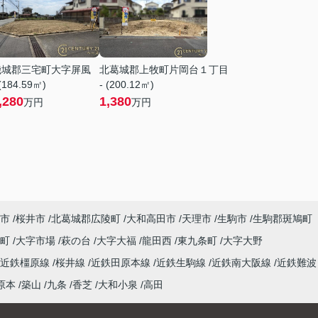
磯城郡三宅町大字屏風
北葛城郡上牧町片岡台１丁目
 (184.59㎡)
- (200.12㎡)
,280
1,380
万円
万円
市
桜井市
北葛城郡広陵町
大和高田市
天理市
生駒市
生駒郡斑鳩町
山町
大字市場
萩の台
大字大福
龍田西
東九条町
大字大野
近鉄橿原線
桜井線
近鉄田原本線
近鉄生駒線
近鉄南大阪線
近鉄難波
原本
築山
九条
香芝
大和小泉
高田