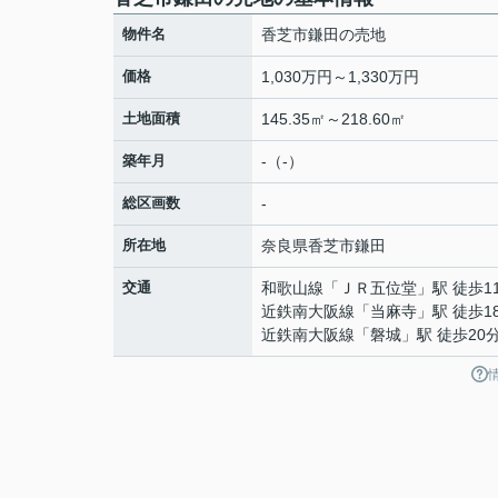
物件名
香芝市鎌田の売地
価格
1,030万円～1,330万円
土地面積
145.35㎡～218.60㎡
築年月
-（-）
総区画数
-
所在地
奈良県
香芝市
鎌田
交通
和歌山線
「
ＪＲ五位堂
」駅 徒歩1
近鉄南大阪線
「
当麻寺
」駅 徒歩1
近鉄南大阪線
「
磐城
」駅 徒歩20