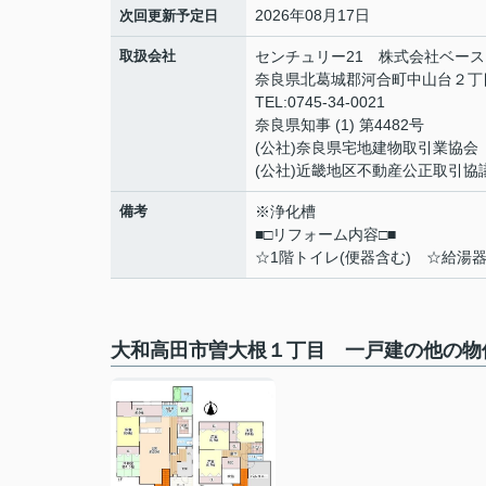
2026年08月17日
次回更新予定日
取扱会社
センチュリー21 株式会社ベース
奈良県北葛城郡河合町中山台２丁目
TEL:0745-34-0021
奈良県知事 (1) 第4482号
(公社)奈良県宅地建物取引業協会
(公社)近畿地区不動産公正取引協
備考
※浄化槽
■□リフォーム内容□■
☆1階トイレ(便器含む) ☆給湯
大和高田市曽大根１丁目 一戸建の他の物