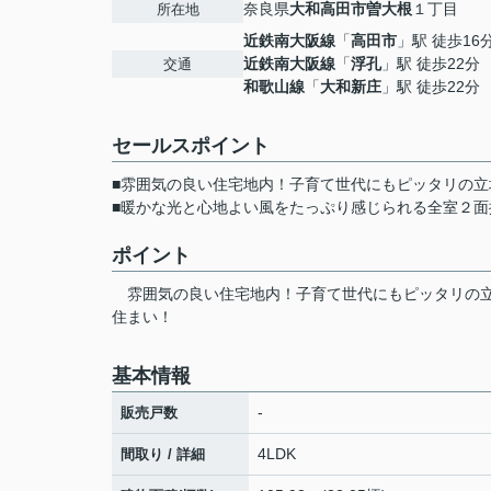
奈良県
大和高田市
曽大根
１丁目
所在地
近鉄南大阪線
「
高田市
」駅 徒歩16
近鉄南大阪線
「
浮孔
」駅 徒歩22分
交通
和歌山線
「
大和新庄
」駅 徒歩22分
セールスポイント
■雰囲気の良い住宅地内！子育て世代にもピッタリの立
■暖かな光と心地よい風をたっぷり感じられる全室２面
ポイント
雰囲気の良い住宅地内！子育て世代にもピッタリの
住まい！
基本情報
-
販売戸数
4LDK
間取り / 詳細