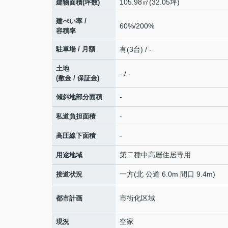
105.98㎡(32.05坪)
建物面積(坪数)
建ぺい率 /
60%/200%
容積率
駐車場 / 月額
有(3台) / -
土地
- / -
(敷金 / 保証金)
-
傾斜地部分面積
-
私道負担面積
-
高圧線下面積
第二種中高層住居専用
用途地域
一方(北 公道 6.0m 間口 9.4m)
接道状況
市街化区域
都市計画
空家
現況