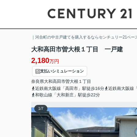
｜河合町の中古戸建てを購入するならセンチュリー21ベー
大和高田市曽大根１丁目 一戸建
2,180
万円
支払いシミュレーション
奈良県
大和高田市
曽大根
１丁目
近鉄南大阪線「高田市」駅徒歩16分
近鉄南大阪線「
和歌山線「大和新庄」駅徒歩22分
1
/
7