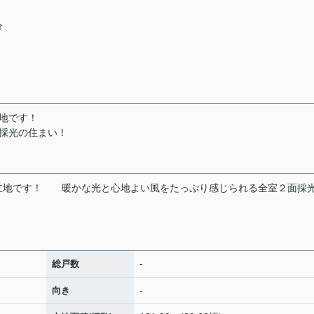
分
地です！
採光の住まい！
立地です！
暖かな光と心地よい風をたっぷり感じられる全室２面採
-
総戸数
-
向き