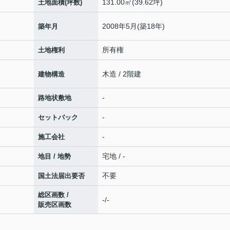
131.00㎡(39.62坪)
土地面積(坪数)
2008年5月(築18年)
築年月
所有権
土地権利
木造 / 2階建
建物構造
-
路地状敷地
-
セットバック
-
施工会社
宅地 / -
地目 / 地勢
不要
国土法届出要否
総区画数 /
-/-
販売区画数