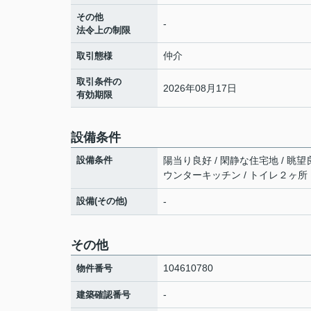
その他
-
法令上の制限
仲介
取引態様
取引条件の
2026年08月17日
有効期限
設備条件
設備条件
陽当り良好 / 閑静な住宅地 / 眺望良
ウンターキッチン / トイレ２ヶ所
設備(その他)
-
その他
104610780
物件番号
-
建築確認番号