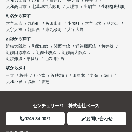
大和郡山市
奈良市
橿原市
香芝市
桜井市
大和高田市
北葛城郡広陵町
天理市
生駒市
生駒郡斑鳩町
町名から探す
大字三吉
九条町
矢田山町
小泉町
大字市場
萩の台
大字大福
龍田西
東九条町
大字大野
沿線から探す
近鉄大阪線
和歌山線
関西本線
近鉄橿原線
桜井線
近鉄田原本線
近鉄生駒線
近鉄南大阪線
近鉄難波・奈良線
近鉄御所線
駅から探す
王寺
桜井
五位堂
近鉄郡山
田原本
九条
築山
大和小泉
高田
香芝
センチュリー21 株式会社ベース
0745-34-0021
お問い合わせ