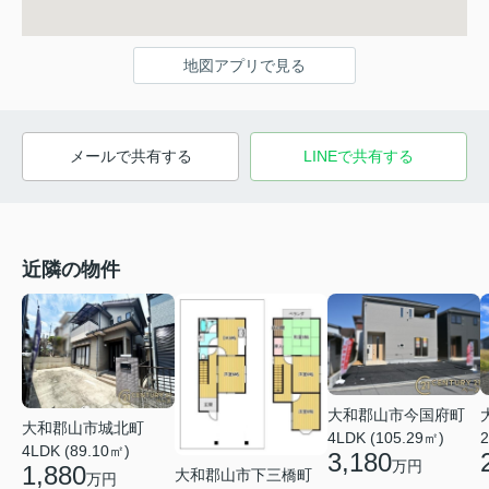
地図アプリで見る
メールで共有する
LINEで共有する
近隣の物件
大和郡山市今国府町
大和郡山市城北町
4LDK (105.29㎡)
2
4LDK (89.10㎡)
3,180
万円
1,880
大和郡山市下三橋町
万円