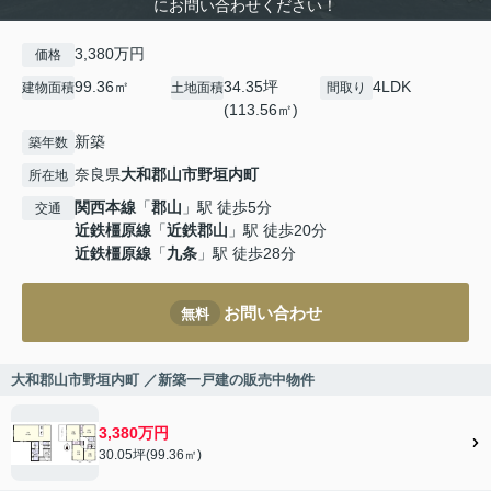
にお問い合わせください！
3,380万円
価格
99.36㎡
34.35坪
4LDK
建物面積
土地面積
間取り
(113.56㎡)
新築
築年数
奈良県
大和郡山市
野垣内町
所在地
関西本線
「
郡山
」駅 徒歩5分
交通
近鉄橿原線
「
近鉄郡山
」駅 徒歩20分
近鉄橿原線
「
九条
」駅 徒歩28分
お問い合わせ
無料
大和郡山市野垣内町 ／新築一戸建の販売中物件
3,380万円
30.05坪(99.36㎡)