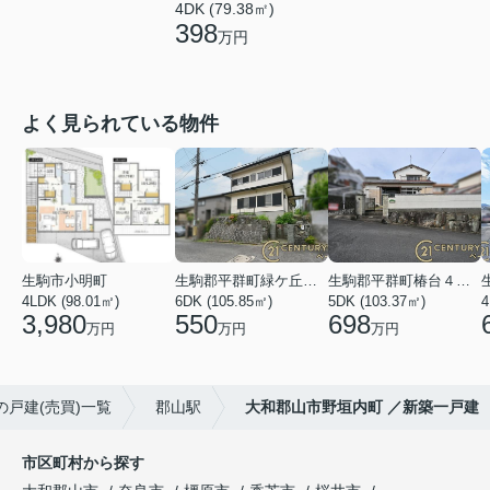
4DK (79.38㎡)
398
万円
よく見られている物件
生駒市小明町
生駒郡平群町緑ケ丘５丁目
生駒郡平群町椿台４丁目
4LDK (98.01㎡)
6DK (105.85㎡)
5DK (103.37㎡)
4
3,980
550
698
万円
万円
万円
の戸建(売買)一覧
郡山駅
大和郡山市野垣内町 ／新築一戸建
市区町村から探す