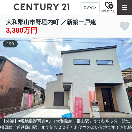
0
ログイン
お気に入り
大和郡山市野垣内町 ／新築一戸建
3,380万円
1
/
20
【外観】■現地撮影写真■ＪＲ大和路線「郡山駅」まで徒歩５分・近鉄
橿原線「近鉄郡山駅」まで徒歩２０分と利便性のよい立地です！お気軽