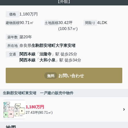
【外観】
1,180万円
価格
90.71㎡
30.42坪
4LDK
建物面積
土地面積
間取り
(100.57㎡)
築20年
築年数
奈良県
生駒郡安堵町
大字東安堵
所在地
関西本線
「
法隆寺
」駅 徒歩25分
交通
関西本線
「
大和小泉
」駅 徒歩34分
お問い合わせ
無料
生駒郡安堵町東安堵 一戸建の販売中物件
1,180万円
27.43坪(90.71㎡)