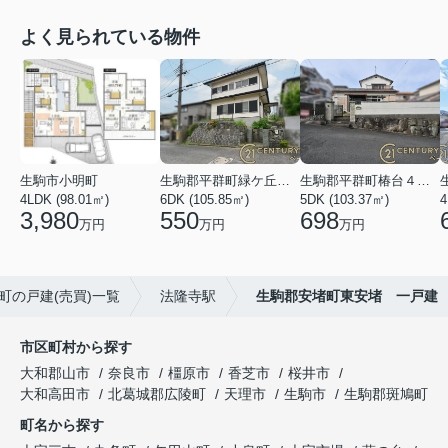
よく見られている物件
生駒市小明町
生駒郡平群町緑ケ丘５丁目
生駒郡平群町椿台４丁目
4LDK (98.01㎡)
6DK (105.85㎡)
5DK (103.37㎡)
4
3,980
550
698
万円
万円
万円
町の戸建(売買)一覧
法隆寺駅
生駒郡安堵町東安堵 一戸建
市区町村から探す
大和郡山市
奈良市
橿原市
香芝市
桜井市
大和高田市
北葛城郡広陵町
天理市
生駒市
生駒郡斑鳩町
町名から探す