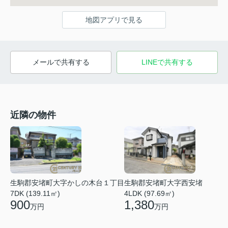
地図アプリで見る
メールで共有する
LINEで共有する
近隣の物件
生駒郡安堵町大字かしの木台１丁目
生駒郡安堵町大字西安堵
7DK (139.11㎡)
4LDK (97.69㎡)
900
1,380
万円
万円