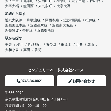
大字三吉
九条町
矢田山町
小泉町
大字市場
萩の台
大字大福
龍田西
東九条町
大字大野
沿線から探す
近鉄大阪線
和歌山線
関西本線
近鉄橿原線
桜井線
近鉄田原本線
近鉄生駒線
近鉄南大阪線
近鉄難波・奈良線
近鉄御所線
駅から探す
王寺
桜井
近鉄郡山
五位堂
田原本
九条
築山
大和小泉
高田
香芝
センチュリー21 株式会社ベース
0745-34-0021
お問い合わせ
〒636-0072
奈良県北葛城郡河合町中山台２丁目12-9
営業時間：
9：00～19：00