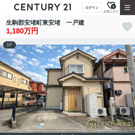
0
ログイン
お気に入り
生駒郡安堵町東安堵 一戸建
1,180万円
1
/
7