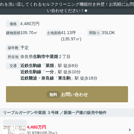
れを洗い流してくれるセルフクリーニング機能付き外壁！お気軽にお問
い合わせください！■
4,480万円
価格
105.70㎡
41.13坪
3SLDK
建物面積
土地面積
間取り
(135.97㎡)
予定
築年数
奈良県
生駒市
中菜畑
２丁目
所在地
近鉄生駒線
「
菜畑
」駅 徒歩8分
交通
近鉄生駒線
「
一分
」駅 徒歩10分
近鉄難波・奈良線
「
東生駒
」駅 徒歩18分
お問い合わせ
無料
リーブルガーデン中菜畑 ３号棟 ／新築一戸建の販売中物件
4,480万円
31.97坪(105.70㎡)