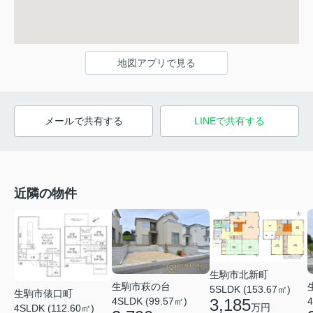
地図アプリで見る
メールで共有する
LINEで共有する
近隣の物件
生駒市北新町
生駒市萩の台
5SLDK (153.67㎡)
生駒市俵口町
3,185
4SLDK (99.57㎡)
4
万円
4SLDK (112.60㎡)