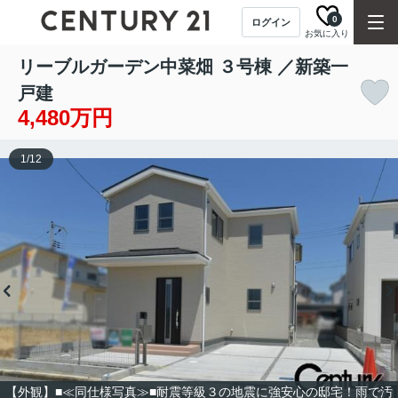
0
ログイン
お気に入り
リーブルガーデン中菜畑 ３号棟 ／新築一
戸建
4,480万円
1
/
12
【外観】■≪同仕様写真≫■耐震等級３の地震に強安心の邸宅！雨で汚