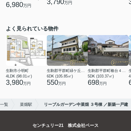
3,790
万円
6,980
万円
よく見られている物件
生駒市小明町
生駒郡平群町緑ケ丘５丁目
生駒郡平群町椿台４丁目
4LDK (98.01㎡)
6DK (105.85㎡)
5DK (103.37㎡)
4
3,980
550
698
万円
万円
万円
)一覧
菜畑駅
リーブルガーデン中菜畑 ３号棟 ／新築一戸建
センチュリー21 株式会社ベース