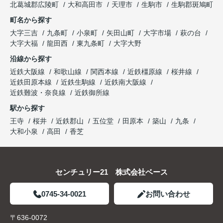
北葛城郡広陵町
大和高田市
天理市
生駒市
生駒郡斑鳩町
町名から探す
大字三吉
九条町
小泉町
矢田山町
大字市場
萩の台
大字大福
龍田西
東九条町
大字大野
沿線から探す
近鉄大阪線
和歌山線
関西本線
近鉄橿原線
桜井線
近鉄田原本線
近鉄生駒線
近鉄南大阪線
近鉄難波・奈良線
近鉄御所線
駅から探す
王寺
桜井
近鉄郡山
五位堂
田原本
築山
九条
大和小泉
高田
香芝
センチュリー21 株式会社ベース
0745-34-0021
お問い合わせ
〒636-0072