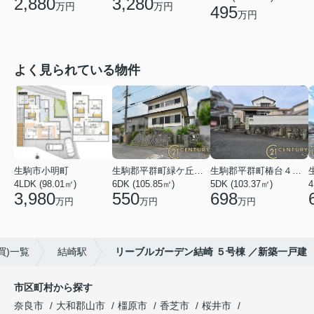
2,880
3,280
万円
万円
495
万円
よく見られている物件
生駒市小明町
生駒郡平群町緑ケ丘５丁目
生駒郡平群町椿台４丁目
4LDK (98.01㎡)
6DK (105.85㎡)
5DK (103.37㎡)
4
3,980
550
698
万円
万円
万円
買)一覧
結崎駅
リーブルガーデン結崎 ５号棟 ／新築一戸建
市区町村から探す
奈良市
大和郡山市
橿原市
香芝市
桜井市