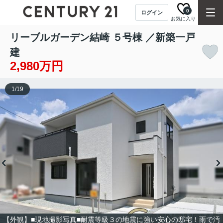
0
ログイン
お気に入り
リーブルガーデン結崎 ５号棟 ／新築一戸
建
2,980万円
1
/
19
【外観】■現地撮影写真■耐震等級３の地震に強い安心の邸宅！雨で汚