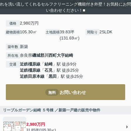
れを洗い流してくれるセルフクリーニング機能付き外壁！お気軽にお問
い合わせください！■
2,980万円
価格
105.30㎡
39.83坪
2SLDK
建物面積
土地面積
間取り
(131.69㎡)
新築
築年数
奈良県
磯城郡川西町
大字結崎
所在地
近鉄橿原線
「
結崎
」駅 徒歩9分
交通
近鉄橿原線
「
石見
」駅 徒歩25分
近鉄田原本線
「
黒田
」駅 徒歩25分
お問い合わせ
無料
リーブルガーデン結崎 ５号棟 ／新築一戸建の販売中物件
2,980万円
31.85坪(105.30㎡)