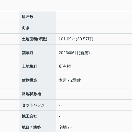
-
総戸数
-
向き
101.09㎡(30.57坪)
土地面積(坪数)
2026年6月(新築)
築年月
所有権
土地権利
木造 / 2階建
建物構造
-
路地状敷地
-
セットバック
-
施工会社
宅地 / -
地目 / 地勢