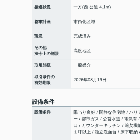
一方(西 公道 4.1m)
接道状況
市街化区域
都市計画
完成済み
現況
その他
高度地区
法令上の制限
一般媒介
取引態様
取引条件の
2026年08月19日
有効期限
設備条件
設備条件
陽当り良好 / 閑静な住宅地 / バリ
ー / 都市ガス / 公営水道 / 電気
口 / カウンターキッチン / 追焚機
１坪以上 / 独立洗面台 / 床下収納