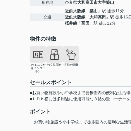
奈良県
大和高田市
大字築山
所在地
近鉄大阪線
「
築山
」駅 徒歩11分
近鉄大阪線
「
大和高田
」駅 徒歩16
交通
桜井線
「
高田
」駅 徒歩22分
物件の特徴
TVモニタ付
独立洗面台
浴室乾燥機
きインター
ホン
セールスポイント
■お買い物施設や小中学校まで徒歩圏内の便利な生活環
■ＬＤＫ横には多用途に使用可能な３帖の畳コーナーを
ポイント
お買い物施設や小中学校まで徒歩圏内の便利な生活