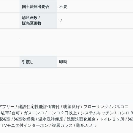
不要
国土法届出要否
総区画数 /
-/-
販売区画数
即時
引渡し
アフリー / 建設住宅性能評価書付 / 眺望良好 / フローリング / バルコニ
有 / 駐車2台可 / ガスコンロ / コンロ２口以上 / システムキッチン / コンロ
能浴室 / 浴室乾燥機 / 温水洗浄便座 / 洗髪洗面化粧台 / トイレ２ヶ所 / 
 / TVモニタ付インターホン / 複層ガラス / 防犯カメラ