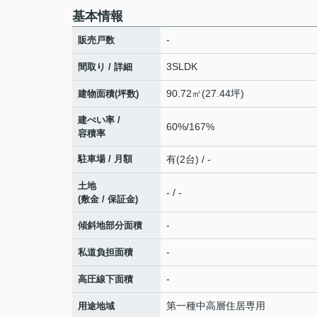
基本情報
-
販売戸数
3SLDK
間取り / 詳細
90.72㎡(27.44坪)
建物面積(坪数)
建ぺい率 /
60%/167%
容積率
駐車場 / 月額
有(2台) / -
土地
- / -
(敷金 / 保証金)
-
傾斜地部分面積
-
私道負担面積
-
高圧線下面積
第一種中高層住居専用
用途地域