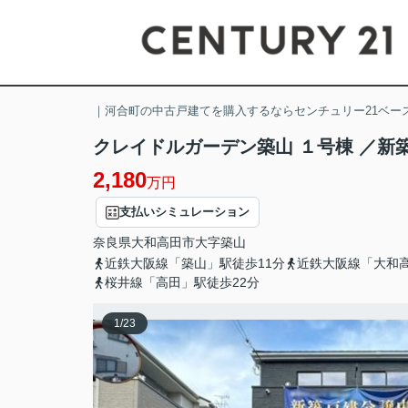
｜河合町の中古戸建てを購入するならセンチュリー21ベー
クレイドルガーデン築山 １号棟 ／新
2,180
万円
支払いシミュレーション
奈良県
大和高田市
大字築山
近鉄大阪線「築山」駅徒歩11分
近鉄大阪線「大和高
桜井線「高田」駅徒歩22分
1
/
23