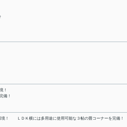
分
境！
完備！
環境！
ＬＤＫ横には多用途に使用可能な３帖の畳コーナーを完備！