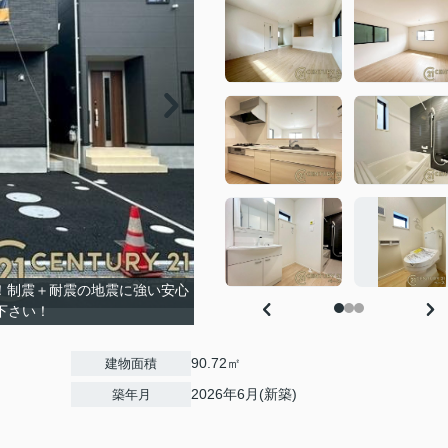
載！制震＋耐震の地震に強い安心
下さい！
90.72㎡
建物面積
2026年6月(新築)
築年月