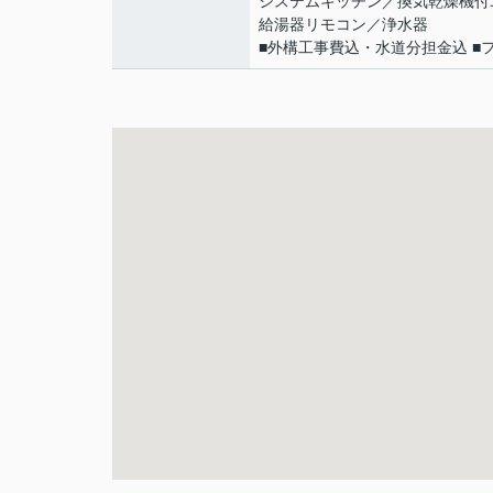
システムキッチン／換気乾燥機付
給湯器リモコン／浄水器
■外構工事費込・水道分担金込 ■