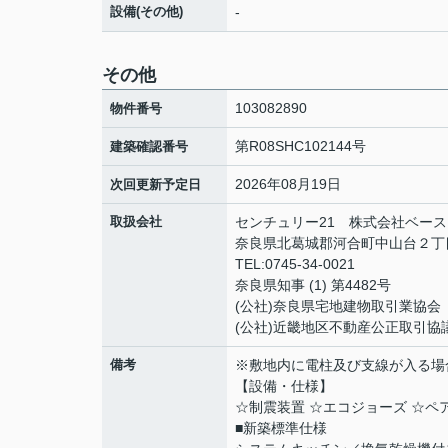
設備(その他)
-
その他
103082890
物件番号
第R08SHC102144号
建築確認番号
2026年08月19日
次回更新予定日
取扱会社
センチュリー21 株式会社ベース
奈良県北葛城郡河合町中山台２丁目
TEL:0745-34-0021
奈良県知事 (1) 第4482号
(公社)奈良県宅地建物取引業協会
(公社)近畿地区不動産公正取引協
備考
※敷地内に電柱及び支線が入る場
【設備・仕様】
☆制震装置 ☆エコジョーズ ☆ペ
■新築標準仕様