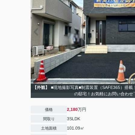
【外観】
■現地撮影写真■制震装置（SAFE365）搭
の邸宅！お気軽にお問い合わせ
2,180
万円
価格
3SLDK
間取り
101.09㎡
土地面積