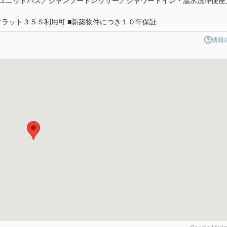
ユニットバス／シャンプードレッサー／シャワートイレ・温水洗浄便座
フラット３５Ｓ利用可 ■新築物件につき１０年保証
情報