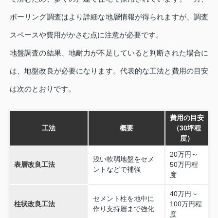
ボーリング調査はより詳細な地層情報が得られますが、調査
スペースや費用がかさむ点に注意が必要です。
地盤調査の結果、地耐力が不足していると判断された場合に
は、地盤改良が必要になります。代表的な工法と費用の目安
は次のとおりです。
費用の目安
工法
概要
（30坪程
度）
20万円～
浅い軟弱地盤をセメ
表層改良工法
50万円程
ントなどで補強
度
40万円～
セメント柱を地中に
柱状改良工法
100万円程
作り支持層まで強化
度