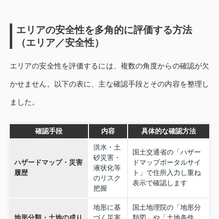
エリアの安全性を多角的に評価する方法
（エリア／安全性）
エリアの安全性を評価するには、複数の角度からの確認が欠
かせません。以下の表に、主な確認手段とその内容を整理し
ました。
確認手段
内容
具体的な確認方法
洪水・土
国土交通省の「ハザー
砂災害・
ハザードマップ・災害
ドマップポータルサイ
液状化等
履歴
ト」で住所入力し重ね
のリスク
表示で確認します
把握
地形に基
国土地理院の「地形分
地形分類・土地の成り
づく災害
類図」や「土地条件