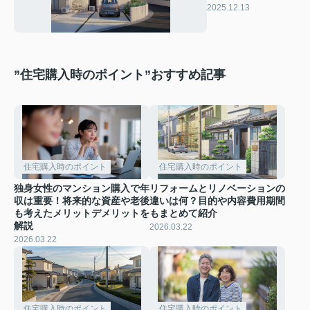
熱費や維持費騒音匂
2025.12.13
い対策も紹介
”住宅購入時のポイント”おすすめ記事
住宅購入時のポイント
住宅購入時のポイント
独身女性のマンション購入で年
リフォームとリノベーションの
収は重要！将来的な資産や老後
違いは何？目的や内容費用期間
も考えたメリットデメリットを
もまとめて紹介
解説
2026.03.22
2026.03.22
住宅購入時のポイント
住宅購入時のポイント