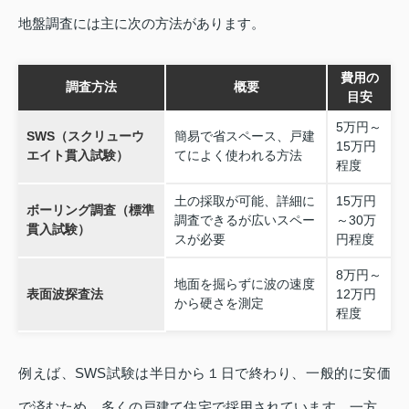
地盤調査には主に次の方法があります。
費用の
調査方法
概要
目安
5万円～
SWS（スクリューウ
簡易で省スペース、戸建
15万円
エイト貫入試験）
てによく使われる方法
程度
土の採取が可能、詳細に
15万円
ボーリング調査（標準
調査できるが広いスペー
～30万
貫入試験）
スが必要
円程度
8万円～
地面を掘らずに波の速度
表面波探査法
12万円
から硬さを測定
程度
例えば、SWS試験は半日から１日で終わり、一般的に安価
で済むため、多くの戸建て住宅で採用されています。一方、