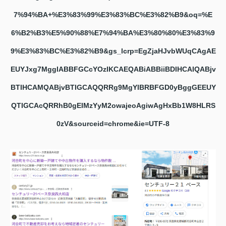
7%94%BA+%E3%83%99%E3%83%BC%E3%82%B9&oq=%E
6%B2%B3%E5%90%88%E7%94%BA%E3%80%80%E3%83%9
9%E3%83%BC%E3%82%B9&gs_lcrp=EgZjaHJvbWUqCAgAE
EUYJxg7MggIABBFGCcYOzIKCAEQABiABBiiBDIHCAIQABjv
BTIHCAMQABjvBTIGCAQQRRg9MgYIBRBFGD0yBggGEEUY
QTIGCAcQRRhB0gEIMzYyM2owajeoAgiwAgHxBb1W8HLRS
0zV&sourceid=chrome&ie=UTF-8