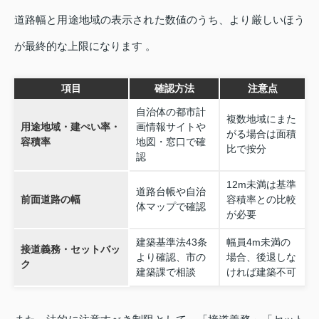
道路幅と用途地域の表示された数値のうち、より厳しいほう
が最終的な上限になります 。
項目
確認方法
注意点
自治体の都市計
複数地域にまた
用途地域・建ぺい率・
画情報サイトや
がる場合は面積
容積率
地図・窓口で確
比で按分
認
12m未満は基準
道路台帳や自治
前面道路の幅
容積率との比較
体マップで確認
が必要
建築基準法43条
幅員4m未満の
接道義務・セットバッ
より確認、市の
場合、後退しな
ク
建築課で相談
ければ建築不可