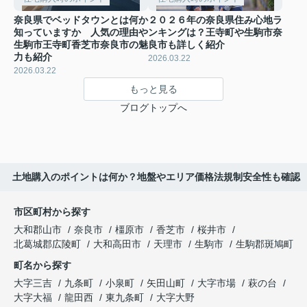
奈良県でベッドタウンとは何か
２０２６年の奈良県住み心地ラ
知っていますか 人気の理由や
ンキングは？王寺町や生駒市奈
生駒市王寺町香芝市奈良市の魅
良市も詳しく紹介
力も紹介
2026.03.22
2026.03.22
もっと見る
ブログトップへ
土地購入のポイントは何か？地盤やエリア価格法規制安全性も確認
市区町村から探す
大和郡山市
奈良市
橿原市
香芝市
桜井市
北葛城郡広陵町
大和高田市
天理市
生駒市
生駒郡斑鳩町
町名から探す
大字三吉
九条町
小泉町
矢田山町
大字市場
萩の台
大字大福
龍田西
東九条町
大字大野