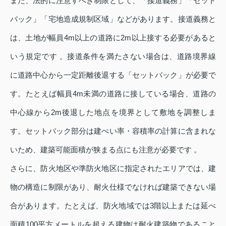
また、法的に注意すべき制限として、「接道義務」「セット
バック」「宅地造成規制区域」などがあります。接道義務と
は、土地が幅員4m以上の道路に2m以上接する必要があると
いう規定です 。接道条件を満たさない場合は、道路境界線
に道路中心から一定距離後退する「セットバック」が必要で
す。たとえば幅員4m未満の道路に接している場合、道路の
中心線から2m後退した地点を境界として敷地を調整しま
す。セットバック部分は建ぺい率・容積率の計算に含まれな
いため、建築可能面積が狭まる点にも注意が必要です 。
さらに、防火地区や準防火地区に指定されたエリアでは、建
物の構造に制限があり、耐火仕様でなければ建築できない場
合があります。たとえば、防火地域では3階以上または延べ
面積100平方メートルを超える建物は耐火建築物であること