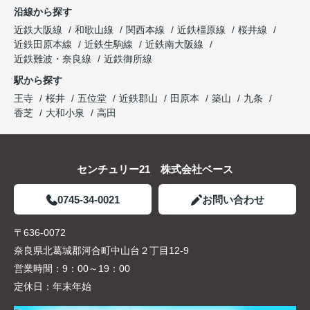
沿線から探す
近鉄大阪線
和歌山線
関西本線
近鉄橿原線
桜井線
近鉄田原本線
近鉄生駒線
近鉄南大阪線
近鉄難波・奈良線
近鉄御所線
駅から探す
王寺
桜井
五位堂
近鉄郡山
田原本
築山
九条
香芝
大和小泉
高田
センチュリー21 株式会社ベース
0745-34-0021
お問い合わせ
〒636-0072
奈良県北葛城郡河合町中山台２丁目12-9
営業時間：
9：00～19：00
定休日：
年末年始