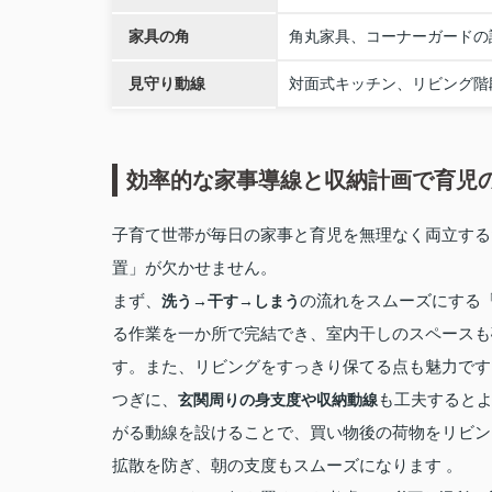
家具の角
角丸家具、コーナーガードの
見守り動線
対面式キッチン、リビング階
効率的な家事導線と収納計画で育児
子育て世帯が毎日の家事と育児を無理なく両立する
置」が欠かせません。
まず、
の流れをスムーズにする
洗う→干す→しまう
る作業を一か所で完結でき、室内干しのスペースも
す。また、リビングをすっきり保てる点も魅力です
つぎに、
も工夫すると
玄関周りの身支度や収納動線
がる動線を設けることで、買い物後の荷物をリビン
拡散を防ぎ、朝の支度もスムーズになります 。