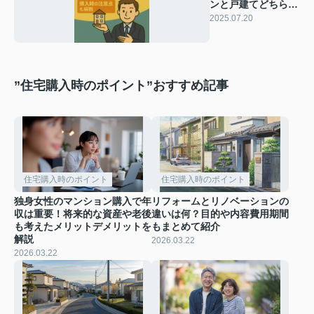
ンと戸建てどちらを
選ぶべき？購入時の
2025.07.20
注意点も解説
”住宅購入時のポイント”おすすめ記事
住宅購入時のポイント
住宅購入時のポイント
独身女性のマンション購入で年
リフォームとリノベーションの
収は重要！将来的な資産や老後
違いは何？目的や内容費用期間
も考えたメリットデメリットを
もまとめて紹介
解説
2026.03.22
2026.03.22