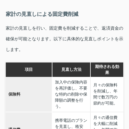
家計の見直しによる固定費削減
家計の見直しを行い、固定費を削減することで、返済資金の
確保が可能となります。以下に具体的な見直しポイントを示
します。
期待される効
項目
見直し方法
果
加入中の保険内容
月々の保険料
を再評価し、不要
を削減し、年
保険料
な特約の削除や保
間で数万円の
障額の調整を行
節約が可能。
う。
月々の通信費
携帯電話のプラン
を大幅に削減
を見直し、格安