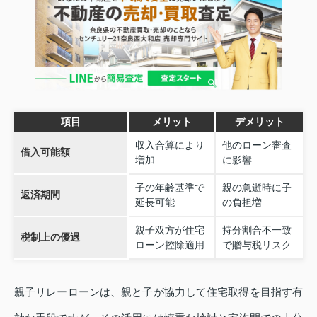
項目
メリット
デメリット
収入合算により
他のローン審査
借入可能額
増加
に影響
子の年齢基準で
親の急逝時に子
返済期間
延長可能
の負担増
親子双方が住宅
持分割合不一致
税制上の優遇
ローン控除適用
で贈与税リスク
親子リレーローンは、親と子が協力して住宅取得を目指す有