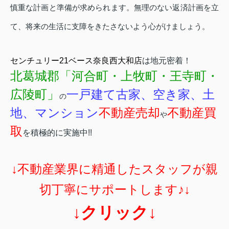
慎重な計画と準備が求められます。無理のない返済計画を立
て、将来の生活に支障をきたさないよう心がけましょう。
センチュリー21ベース奈良西大和店
は地元密着！
北葛城郡「河合町・上牧町・王寺町・
広陵町」
一戸建て古家、空き家、土
の
地、マンション
不動産売却
不動産買
や
取
を積極的に実施中!!
↓不動産業界に精通したスタッフが親
切丁寧にサポートします♪↓
↓クリック↓