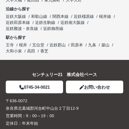
大字大福
龍田西
東九条町
大字大野
沿線から探す
近鉄大阪線
和歌山線
関西本線
近鉄橿原線
桜井線
近鉄田原本線
近鉄生駒線
近鉄南大阪線
近鉄難波・奈良線
近鉄御所線
駅から探す
王寺
桜井
五位堂
近鉄郡山
田原本
九条
築山
大和小泉
高田
香芝
センチュリー21 株式会社ベース
0745-34-0021
お問い合わせ
〒636-0072
奈良県北葛城郡河合町中山台２丁目12-9
営業時間：
9：00～19：00
定休日：
年末年始