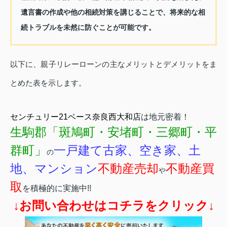
遺言書の作成や他の相続対策を講じることで、将来的な相
続トラブルを未然に防ぐことが可能です。
以下に、親子リレーローンの主なメリットとデメリットをま
とめた表を示します。
センチュリー21ベース奈良西大和店
は地元密着！
生駒郡「斑鳩町・安堵町・三郷町・平
群町」
一戸建て古家、空き家、土
の
地、マンション
不動産売却
不動産買
や
取
を積極的に実施中!!
↓お問い合わせはコチラをクリック↓