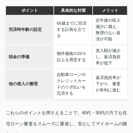
ポイント
具体的な対策
メリット
定年後の収入
65歳までに完済
減少に備え、
完済時年齢の設定
する計画を立て
無理のない返
る
済が可能
借入額が減少
物件価格の20％
頭金の準備
し、返済負担
以上を用意する
率が低下
自動車ローンや
返済負担率が
クレジットカー
他の借入の整理
下がり、審査
ドのリボ払いを
が有利に進む
完済する
これらのポイントを押さえることで、40代・50代の方でも住
宅ローン審査をスムーズに通過し、安心してマイホームの購