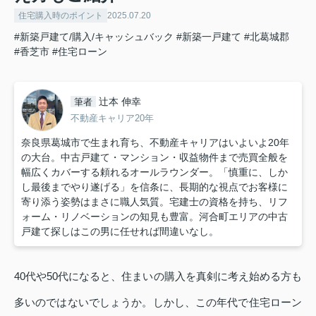
住宅購入時のポイント
2025.07.20
#新築戸建て/購入/キャッシュバック
#新築一戸建て
#北葛城郡
#香芝市
#住宅ローン
辻本 伸幸
筆者
不動産キャリア20年
奈良県葛城市で生まれ育ち、不動産キャリアはいよいよ20年
の大台。中古戸建て・マンション・収益物件まで売買全般を
幅広くカバーする頼れるオールラウンダー。「慎重に、しか
し最後までやり遂げる」を信条に、長期的な視点でお客様に
寄り添う姿勢はまさに職人気質。宅建士の資格を持ち、リフ
ォーム・リノベーションの知見も豊富。河合町エリアの中古
戸建て探しはこの男に任せれば間違いなし。
40代や50代になると、住まいの購入を真剣に考え始める方も
多いのではないでしょうか。しかし、この年代で住宅ローン