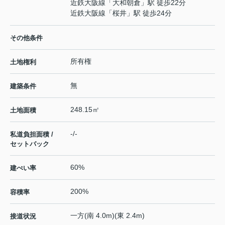
近鉄大阪線
「
大和朝倉
」駅 徒歩22分
近鉄大阪線
「
桜井
」駅 徒歩24分
その他条件
所有権
土地権利
無
建築条件
248.15㎡
土地面積
-/-
私道負担面積 /
セットバック
60%
建ぺい率
200%
容積率
一方(南 4.0m)(東 2.4m)
接道状況