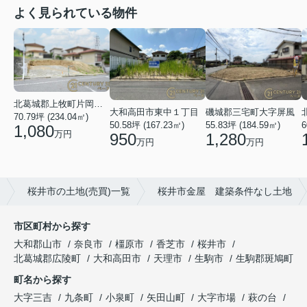
よく見られている物件
北葛城郡上牧町片岡台１丁目
大和高田市東中１丁目
磯城郡三宅町大字屏風
70.79坪 (234.04㎡)
50.58坪 (167.23㎡)
55.83坪 (184.59㎡)
6
1,080
万円
950
1,280
万円
万円
桜井市の土地(売買)一覧
桜井市金屋 建築条件なし土地
市区町村から探す
大和郡山市
奈良市
橿原市
香芝市
桜井市
北葛城郡広陵町
大和高田市
天理市
生駒市
生駒郡斑鳩町
町名から探す
大字三吉
九条町
小泉町
矢田山町
大字市場
萩の台