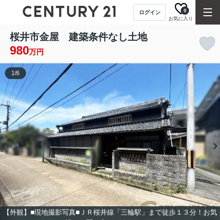
0
ログイン
お気に入り
桜井市金屋 建築条件なし土地
980
万円
1
/
6
【外観】■現地撮影写真■ＪＲ桜井線「三輪駅」まで徒歩１３分！お気