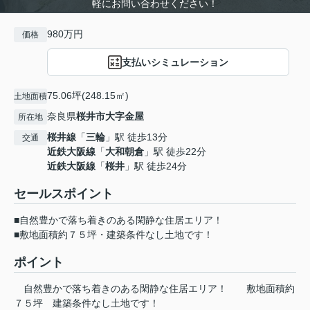
軽にお問い合わせください！
980万円
価格
支払いシミュレーション
75.06坪(248.15㎡)
土地面積
奈良県
桜井市
大字金屋
所在地
桜井線
「
三輪
」駅 徒歩13分
交通
近鉄大阪線
「
大和朝倉
」駅 徒歩22分
近鉄大阪線
「
桜井
」駅 徒歩24分
セールスポイント
■自然豊かで落ち着きのある閑静な住居エリア！
■敷地面積約７５坪・建築条件なし土地です！
ポイント
自然豊かで落ち着きのある閑静な住居エリア！
敷地面積約
７５坪
建築条件なし土地です！