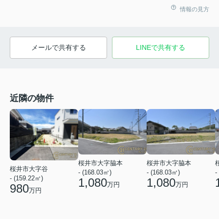
情報の見方
メールで共有する
LINEで共有する
近隣の物件
桜井市大字脇本
桜井市大字脇本
桜井市大字谷
- (168.03㎡)
- (168.03㎡)
-
- (159.22㎡)
1,080
1,080
万円
万円
980
万円