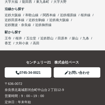
大字大福
龍田西
東九条町
大字大野
沿線から探す
近鉄大阪線
和歌山線
関西本線
近鉄橿原線
桜井線
近鉄田原本線
近鉄生駒線
近鉄南大阪線
近鉄難波・奈良線
近鉄御所線
駅から探す
王寺
桜井
五位堂
近鉄郡山
田原本
築山
九条
香芝
大和小泉
高田
センチュリー21 株式会社ベース
0745-34-0021
お問い合わせ
〒636-0072
奈良県北葛城郡河合町中山台２丁目12-9
営業時間：
9：00～19：00
定休日：
年末年始