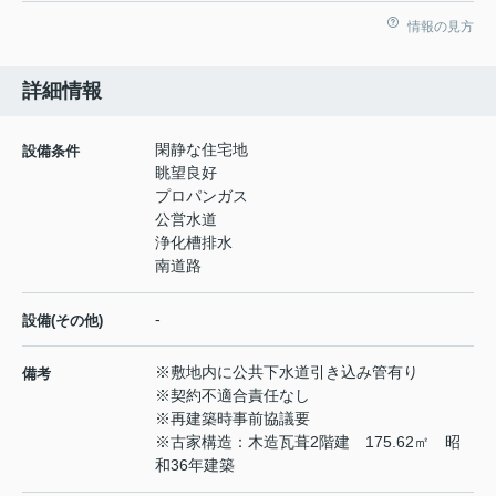
情報の見方
詳細情報
閑静な住宅地
設備条件
眺望良好
プロパンガス
公営水道
浄化槽排水
南道路
-
設備(その他)
※敷地内に公共下水道引き込み管有り
備考
※契約不適合責任なし
※再建築時事前協議要
※古家構造：木造瓦葺2階建 175.62㎡ 昭
和36年建築