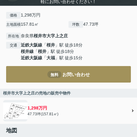
軽にお問い合わせください！
1,298万円
価格
157.81㎡
47.73坪
土地面積
坪数
奈良県
桜井市
大字上之庄
所在地
近鉄大阪線
「
桜井
」駅 徒歩18分
交通
桜井線
「
桜井
」駅 徒歩18分
近鉄大阪線
「
大福
」駅 徒歩15分
お問い合わせ
無料
桜井市大字上之庄の売地の販売中物件
1,298万円
47.73坪(157.81㎡)
地図