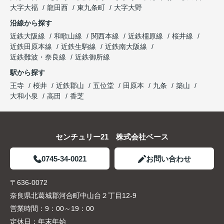
大字大福
龍田西
東九条町
大字大野
沿線から探す
近鉄大阪線
和歌山線
関西本線
近鉄橿原線
桜井線
近鉄田原本線
近鉄生駒線
近鉄南大阪線
近鉄難波・奈良線
近鉄御所線
駅から探す
王寺
桜井
近鉄郡山
五位堂
田原本
九条
築山
大和小泉
高田
香芝
センチュリー21 株式会社ベース
0745-34-0021
お問い合わせ
〒636-0072
奈良県北葛城郡河合町中山台２丁目12-9
営業時間：
9：00～19：00
定休日：
年末年始