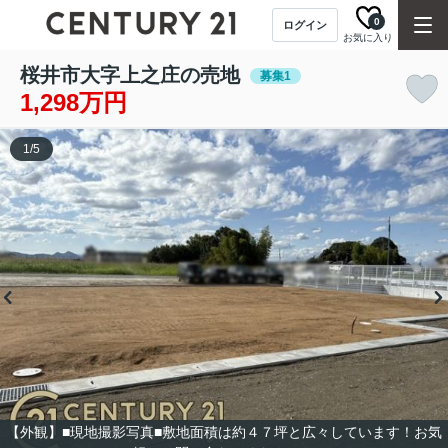
0
ログイン
お気に入り
桜井市大字上之庄の売地
募集1
1,298万円
1
/
5
【外観】■現地撮影写真■敷地面積は約４７坪と広々しています！お気