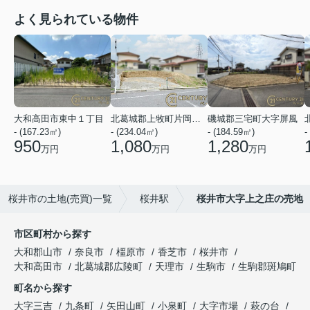
よく見られている物件
大和高田市東中１丁目
北葛城郡上牧町片岡台１丁目
磯城郡三宅町大字屏風
- (167.23㎡)
- (234.04㎡)
- (184.59㎡)
-
950
1,080
1,280
万円
万円
万円
桜井市の土地(売買)一覧
桜井駅
桜井市大字上之庄の売地
市区町村から探す
大和郡山市
奈良市
橿原市
香芝市
桜井市
大和高田市
北葛城郡広陵町
天理市
生駒市
生駒郡斑鳩町
町名から探す
大字三吉
九条町
矢田山町
小泉町
大字市場
萩の台