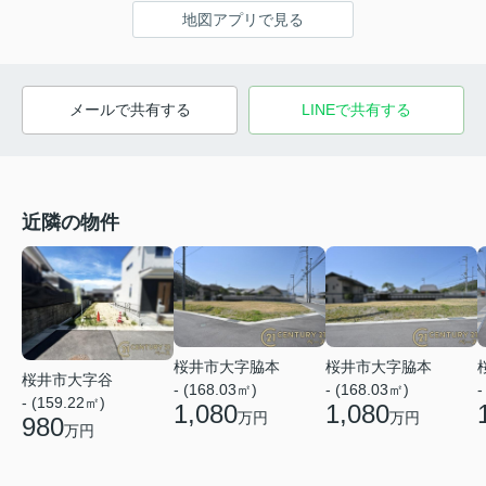
地図アプリで見る
メールで共有する
LINEで共有する
近隣の物件
桜井市大字脇本
桜井市大字脇本
桜井市大字谷
- (168.03㎡)
- (168.03㎡)
-
- (159.22㎡)
1,080
1,080
万円
万円
980
万円