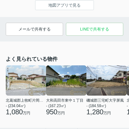
地図アプリで見る
メールで共有する
LINEで共有する
よく見られている物件
北葛城郡上牧町片岡台１丁目
大和高田市東中１丁目
磯城郡三宅町大字屏風
- (234.04㎡)
- (167.23㎡)
- (184.59㎡)
-
1,080
950
1,280
万円
万円
万円