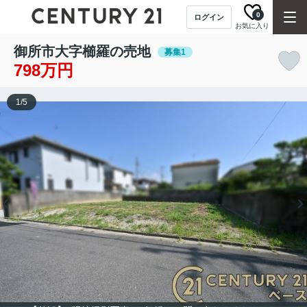
0
ログイン
お気に入り
御所市大字櫛羅の売地
募集1
798万円
1
/
5