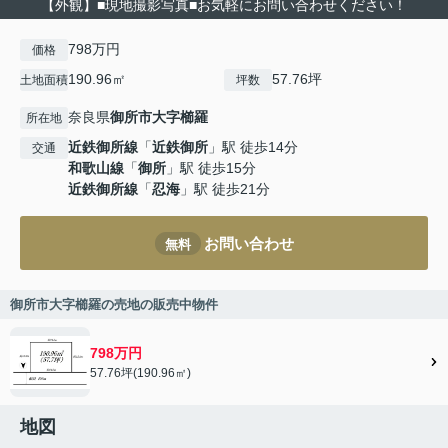
【外観】■現地撮影写真■お気軽にお問い合わせください！
798万円
価格
190.96㎡
57.76坪
土地面積
坪数
奈良県
御所市
大字櫛羅
所在地
近鉄御所線
「
近鉄御所
」駅 徒歩14分
交通
和歌山線
「
御所
」駅 徒歩15分
近鉄御所線
「
忍海
」駅 徒歩21分
お問い合わせ
無料
御所市大字櫛羅の売地の販売中物件
798万円
57.76坪(190.96㎡)
地図