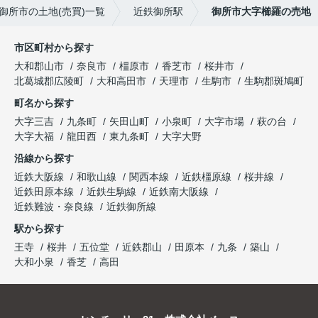
御所市の土地(売買)一覧
近鉄御所駅
御所市大字櫛羅の売地
市区町村から探す
大和郡山市
奈良市
橿原市
香芝市
桜井市
北葛城郡広陵町
大和高田市
天理市
生駒市
生駒郡斑鳩町
町名から探す
大字三吉
九条町
矢田山町
小泉町
大字市場
萩の台
大字大福
龍田西
東九条町
大字大野
沿線から探す
近鉄大阪線
和歌山線
関西本線
近鉄橿原線
桜井線
近鉄田原本線
近鉄生駒線
近鉄南大阪線
近鉄難波・奈良線
近鉄御所線
駅から探す
王寺
桜井
五位堂
近鉄郡山
田原本
九条
築山
大和小泉
香芝
高田