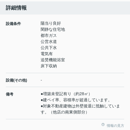
詳細情報
陽当り良好
設備条件
閑静な住宅地
都市ガス
公営水道
公共下水
電気有
追焚機能浴室
床下収納
-
設備(その他)
●増築未登記有り（約28㎡）
備考
●建ペイ率、容積率が超過しています。
●対象不動産建物は外壁後退に抵触していま
す。（他店の南東側部分）
情報の見方