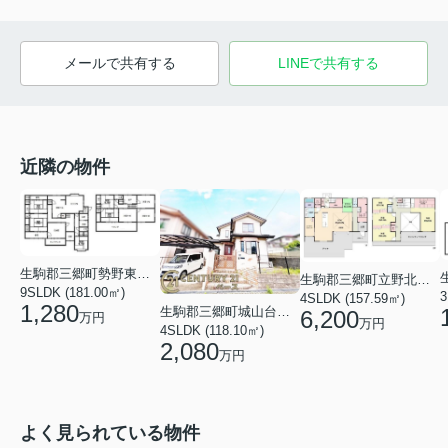
メールで共有する
LINEで共有する
近隣の物件
生駒郡三郷町勢野東２丁目
生駒郡三郷町立野北２丁目
9SLDK (181.00㎡)
3
4SLDK (157.59㎡)
1,280
生駒郡三郷町城山台４丁目
6,200
万円
万円
4SLDK (118.10㎡)
2,080
万円
よく見られている物件