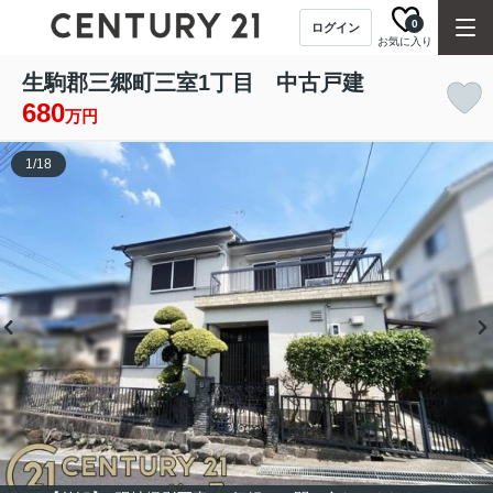
0
ログイン
お気に入り
生駒郡三郷町三室1丁目 中古戸建
680
万円
1
/
18