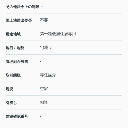
-
その他法令上の制限
不要
国土法届出要否
第一種低層住居専用
用途地域
宅地 / -
地目 / 地勢
-
管理組合有無
専任媒介
取引態様
空家
現況
相談
引渡し
-
建築確認番号