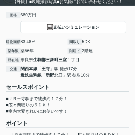
【外観】■現地撮影写真■お気軽にお問い合わせください！
680万円
価格
支払いシミュレーション
83.48㎡
5DK
建物面積
間取り
築56年
2階建
築年数
階建て
奈良県
生駒郡三郷町
三室
１丁目
所在地
関西本線
「
王寺
」駅 徒歩17分
交通
近鉄生駒線
「
勢野北口
」駅 徒歩10分
セールスポイント
■ＪＲ王寺駅まで徒歩約１７分！
■広々間取りの５ＤＫ！
■室内大変きれいにお使いです！
ポイント
ＪＲ王寺駅まで徒歩約１７分！
広々間取りの５ＤＫ！