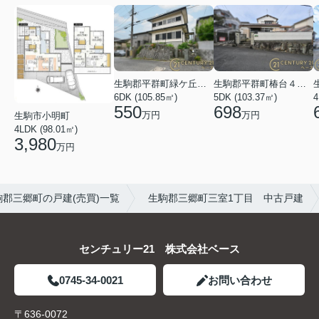
生駒郡平群町緑ケ丘５丁目
生駒郡平群町椿台４丁目
6DK (105.85㎡)
5DK (103.37㎡)
4
550
698
万円
万円
生駒市小明町
4LDK (98.01㎡)
3,980
万円
駒郡三郷町の戸建(売買)一覧
生駒郡三郷町三室1丁目 中古戸建
センチュリー21 株式会社ベース
0745-34-0021
お問い合わせ
〒636-0072