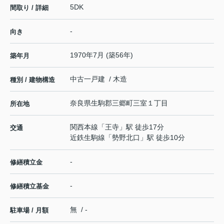
5DK
間取り / 詳細
-
向き
1970年7月 (築56年)
築年月
中古一戸建 / 木造
種別 / 建物構造
奈良県
生駒郡三郷町
三室
１丁目
所在地
関西本線
「
王寺
」駅 徒歩17分
交通
近鉄生駒線
「
勢野北口
」駅 徒歩10分
-
修繕積立金
-
修繕積立基金
無 / -
駐車場 / 月額