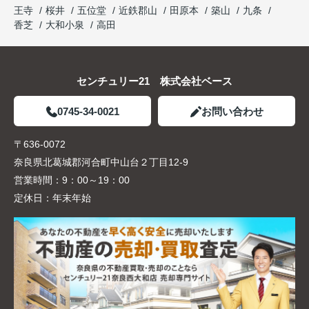
王寺
桜井
五位堂
近鉄郡山
田原本
築山
九条
香芝
大和小泉
高田
センチュリー21 株式会社ベース
0745-34-0021
お問い合わせ
〒636-0072
奈良県北葛城郡河合町中山台２丁目12-9
営業時間：
9：00～19：00
定休日：
年末年始