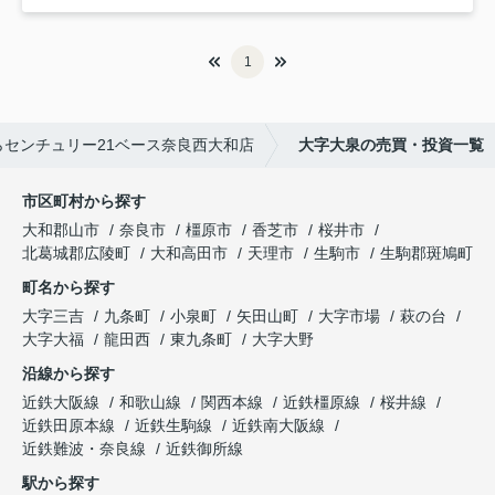
1
センチュリー21ベース奈良西大和店
大字大泉の売買・投資一覧
市区町村から探す
大和郡山市
奈良市
橿原市
香芝市
桜井市
北葛城郡広陵町
大和高田市
天理市
生駒市
生駒郡斑鳩町
町名から探す
大字三吉
九条町
小泉町
矢田山町
大字市場
萩の台
大字大福
龍田西
東九条町
大字大野
沿線から探す
近鉄大阪線
和歌山線
関西本線
近鉄橿原線
桜井線
近鉄田原本線
近鉄生駒線
近鉄南大阪線
近鉄難波・奈良線
近鉄御所線
駅から探す