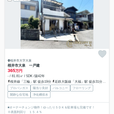
桜井市大字大泉
桜井市大泉 一戸建
365
万円
- / 81.81㎡ / 5DK /築42年
桜井線「三輪」駅 徒歩19分
近鉄大阪線「大福」駅 徒歩31分
桜井
プロパンガス
陽当り良好
バルコニー
フローリング
閑静な住宅地
浄化槽排水
■オーナーチェンジ物件！ゆったり５ＤＫ＆駐車場も完備です！
※表面利回り １５.４％