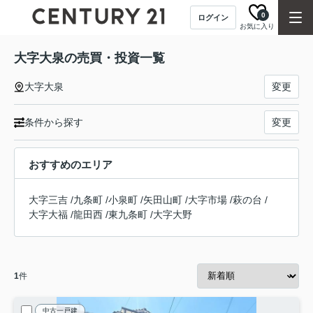
0
ログイン
お気に入り
大字大泉の売買・投資一覧
大字大泉
変更
条件から探す
変更
おすすめのエリア
大字三吉
/
九条町
/
小泉町
/
矢田山町
/
大字市場
/
萩の台
/
大字大福
/
龍田西
/
東九条町
/
大字大野
1
件
中古一戸建