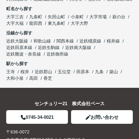
町名から探す
大字三吉
九条町
矢田山町
小泉町
大字市場
萩の台
大字大福
龍田西
東九条町
大字大野
沿線から探す
近鉄大阪線
和歌山線
関西本線
近鉄橿原線
桜井線
近鉄田原本線
近鉄生駒線
近鉄南大阪線
近鉄難波・奈良線
近鉄御所線
駅から探す
王寺
桜井
近鉄郡山
五位堂
田原本
九条
築山
大和小泉
高田
香芝
センチュリー21 株式会社ベース
0745-34-0021
お問い合わせ
〒636-0072