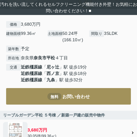
汚れを洗い流してくれるセルフクリーニング機能付き外壁！お気軽にお
問い合わせください！■
3,680万円
価格
99.36㎡
50.24坪
3SLDK
建物面積
土地面積
間取り
(166.10㎡)
予定
築年数
奈良県
奈良市
平松
４丁目
所在地
近鉄橿原線
「
尼ヶ辻
」駅 徒歩19分
交通
近鉄橿原線
「
西ノ京
」駅 徒歩18分
近鉄橿原線
「
九条
」駅 徒歩32分
お問い合わせ
無料
リーブルガーデン平松 ５号棟 ／新築一戸建の販売中物件
3,680万円
30.05坪(99.36㎡)