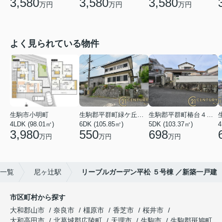
3,580
3,580
3,580
万円
万円
万円
よく見られている物件
生駒市小明町
生駒郡平群町緑ケ丘５丁目
生駒郡平群町椿台４丁目
4LDK (98.01㎡)
6DK (105.85㎡)
5DK (103.37㎡)
4
3,980
550
698
万円
万円
万円
)一覧
尼ヶ辻駅
リーブルガーデン平松 ５号棟 ／新築一戸建
市区町村から探す
大和郡山市
奈良市
橿原市
香芝市
桜井市
大和高田市
北葛城郡広陵町
天理市
生駒市
生駒郡斑鳩町