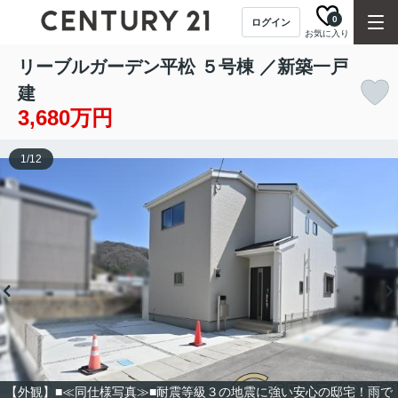
0
ログイン
お気に入り
リーブルガーデン平松 ５号棟 ／新築一戸
建
3,680万円
1
/
12
【外観】■≪同仕様写真≫■耐震等級３の地震に強い安心の邸宅！雨で