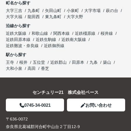
町名から探す
大字三吉
九条町
矢田山町
小泉町
大字市場
萩の台
大字大福
龍田西
東九条町
大字大野
沿線から探す
近鉄大阪線
和歌山線
関西本線
近鉄橿原線
桜井線
近鉄田原本線
近鉄生駒線
近鉄南大阪線
近鉄難波・奈良線
近鉄御所線
駅から探す
王寺
桜井
五位堂
近鉄郡山
田原本
九条
築山
大和小泉
高田
香芝
センチュリー21 株式会社ベース
0745-34-0021
お問い合わせ
〒636-0072
奈良県北葛城郡河合町中山台２丁目12-9