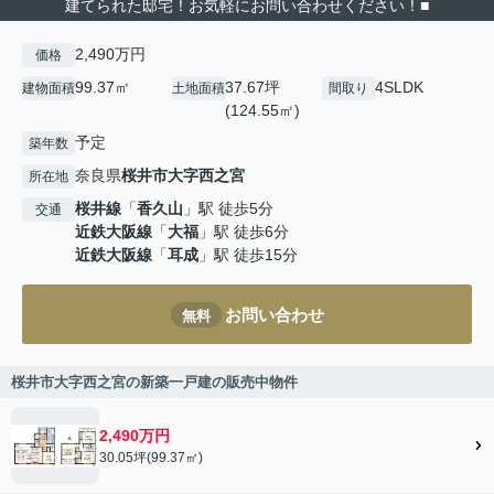
建てられた邸宅！お気軽にお問い合わせください！■
2,490万円
価格
99.37㎡
37.67坪
4SLDK
建物面積
土地面積
間取り
(124.55㎡)
予定
築年数
奈良県
桜井市
大字西之宮
所在地
桜井線
「
香久山
」駅 徒歩5分
交通
近鉄大阪線
「
大福
」駅 徒歩6分
近鉄大阪線
「
耳成
」駅 徒歩15分
お問い合わせ
無料
桜井市大字西之宮の新築一戸建の販売中物件
2,490万円
30.05坪(99.37㎡)