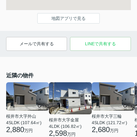
地図アプリで見る
メールで共有する
LINEで共有する
近隣の物件
桜井市大字外山
桜井市大字三輪
桜井市大字金屋
4SLDK (107.64㎡)
4SLDK (121.72㎡)
4LDK (106.82㎡)
4
2,880
2,680
万円
万円
2,598
万円