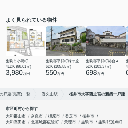
よく見られている物件
生駒市小明町
生駒郡平群町緑ケ丘５丁目
生駒郡平群町椿台４丁目
4LDK (98.01㎡)
6DK (105.85㎡)
5DK (103.37㎡)
4
3,980
550
698
万円
万円
万円
の戸建(売買)一覧
香久山駅
桜井市大字西之宮の新築一戸建
市区町村から探す
大和郡山市
奈良市
橿原市
香芝市
桜井市
大和高田市
北葛城郡広陵町
天理市
生駒市
生駒郡斑鳩町