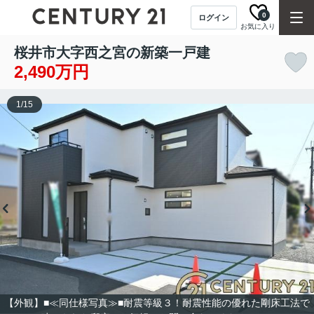
0
ログイン
お気に入り
桜井市大字西之宮の新築一戸建
2,490万円
1
/
15
【外観】■≪同仕様写真≫■耐震等級３！耐震性能の優れた剛床工法で