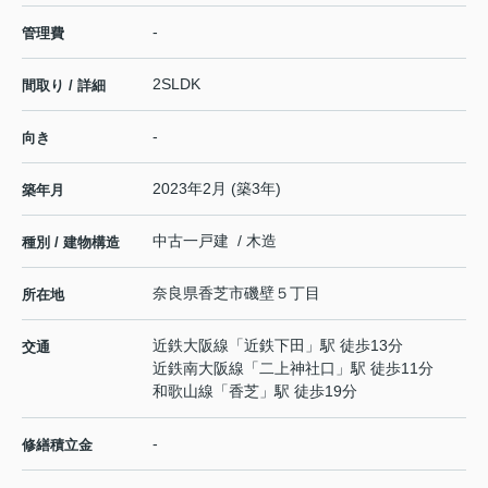
-
管理費
2SLDK
間取り / 詳細
-
向き
2023年2月 (築3年)
築年月
中古一戸建 / 木造
種別 / 建物構造
奈良県
香芝市
磯壁
５丁目
所在地
近鉄大阪線
「
近鉄下田
」駅 徒歩13分
交通
近鉄南大阪線
「
二上神社口
」駅 徒歩11分
和歌山線
「
香芝
」駅 徒歩19分
-
修繕積立金