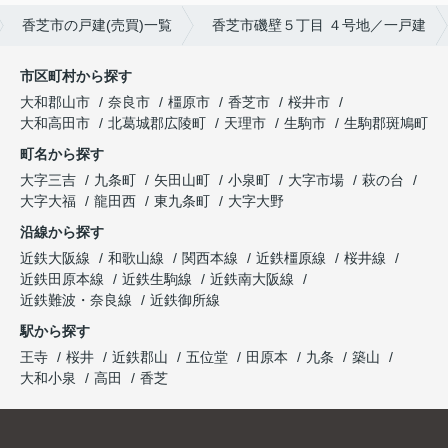
香芝市の戸建(売買)一覧
香芝市磯壁５丁目 ４号地／一戸建
市区町村から探す
大和郡山市
奈良市
橿原市
香芝市
桜井市
大和高田市
北葛城郡広陵町
天理市
生駒市
生駒郡斑鳩町
町名から探す
大字三吉
九条町
矢田山町
小泉町
大字市場
萩の台
大字大福
龍田西
東九条町
大字大野
沿線から探す
近鉄大阪線
和歌山線
関西本線
近鉄橿原線
桜井線
近鉄田原本線
近鉄生駒線
近鉄南大阪線
近鉄難波・奈良線
近鉄御所線
駅から探す
王寺
桜井
近鉄郡山
五位堂
田原本
九条
築山
大和小泉
高田
香芝