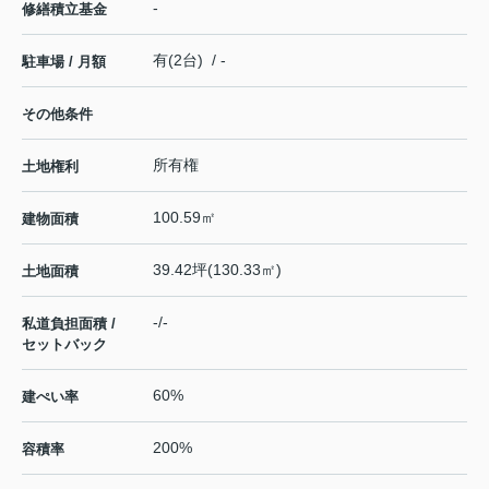
-
修繕積立基金
有(2台) / -
駐車場 / 月額
その他条件
所有権
土地権利
100.59㎡
建物面積
39.42坪(130.33㎡)
土地面積
-/-
私道負担面積 /
セットバック
60%
建ぺい率
200%
容積率