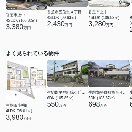
香芝市五位堂４丁目
香芝市上中
香芝市上中
4SLDK (99.63㎡)
4SLDK (106.82㎡)
4SLDK (106.82㎡)
2,430
3,280
3
3,380
万円
万円
万円
よく見られている物件
生駒郡平群町緑ケ丘５丁目
生駒郡平群町椿台４丁目
6DK (105.85㎡)
5DK (103.37㎡)
4
550
698
万円
万円
生駒市小明町
4LDK (98.01㎡)
3,980
万円