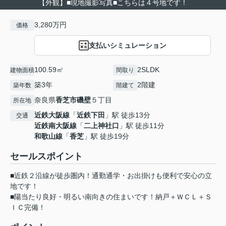
【外観】■現地撮影写真■こちらは４号地です！
3,280万円
価格
支払いシミュレーション
100.59㎡
2SLDK
建物面積
間取り
築3年
2階建
築年数
階建て
奈良県
香芝市
磯壁
５丁目
所在地
近鉄大阪線
「
近鉄下田
」駅 徒歩13分
交通
近鉄南大阪線
「
二上神社口
」駅 徒歩11分
和歌山線
「
香芝
」駅 徒歩19分
セールスポイント
■近鉄２沿線が徒歩圏内！通勤通学・お出掛けも便利で安心の立
地です！
■陽当たり良好・明るい南向きの住まいです！納戸＋ＷＣＬ＋Ｓ
ＩＣ完備！