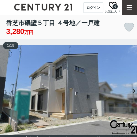
0
ログイン
お気に入り
香芝市磯壁５丁目 ４号地／一戸建
3,280
万円
1
/
19