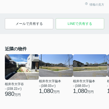
情報の見方
メールで共有する
LINEで共有する
近隣の物件
桜井市大字脇本
桜井市大字脇本
桜井市大字谷
- (168.03㎡)
- (168.03㎡)
-
- (159.22㎡)
1,080
1,080
万円
万円
980
万円