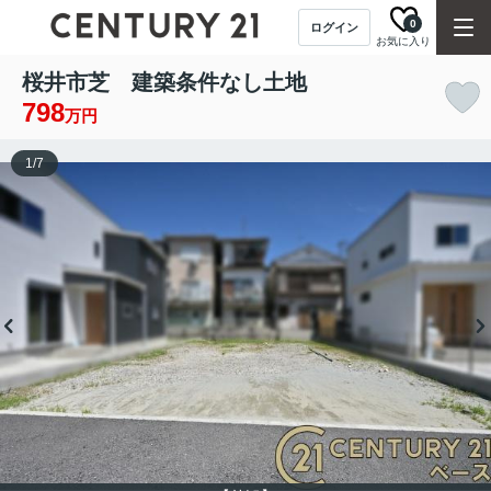
0
ログイン
お気に入り
桜井市芝 建築条件なし土地
798
万円
1
/
7