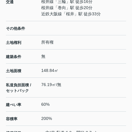
桜井線
「
三輪
」駅 徒歩16分
交通
桜井線
「
巻向
」駅 徒歩20分
近鉄大阪線
「
桜井
」駅 徒歩33分
その他条件
所有権
土地権利
無
建築条件
148.84㎡
土地面積
76.19㎡/無
私道負担面積 /
セットバック
60%
建ぺい率
200%
容積率