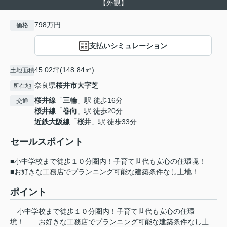
【外観】
798万円
価格
支払いシミュレーション
45.02坪(148.84㎡)
土地面積
奈良県
桜井市
大字芝
所在地
桜井線
「
三輪
」駅 徒歩16分
交通
桜井線
「
巻向
」駅 徒歩20分
近鉄大阪線
「
桜井
」駅 徒歩33分
セールスポイント
■小中学校まで徒歩１０分圏内！子育て世代も安心の住環境！
■お好きな工務店でプランニング可能な建築条件なし土地！
ポイント
小中学校まで徒歩１０分圏内！子育て世代も安心の住環
境！
お好きな工務店でプランニング可能な建築条件なし土