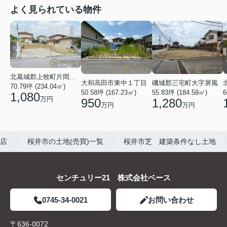
よく見られている物件
北葛城郡上牧町片岡台１丁目
大和高田市東中１丁目
磯城郡三宅町大字屏風
70.79坪 (234.04㎡)
50.58坪 (167.23㎡)
55.83坪 (184.59㎡)
6
1,080
万円
950
1,280
万円
万円
和店
桜井市の土地(売買)一覧
桜井市芝 建築条件なし土地
センチュリー21 株式会社ベース
0745-34-0021
お問い合わせ
〒636-0072