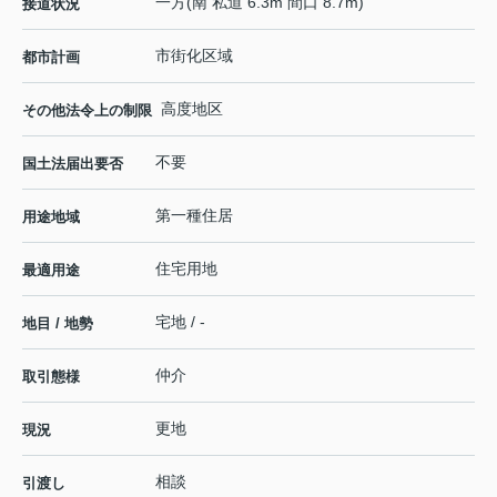
一方(南 私道 6.3m 間口 8.7m)
接道状況
市街化区域
都市計画
高度地区
その他法令上の制限
不要
国土法届出要否
第一種住居
用途地域
住宅用地
最適用途
宅地 / -
地目 / 地勢
仲介
取引態様
更地
現況
相談
引渡し