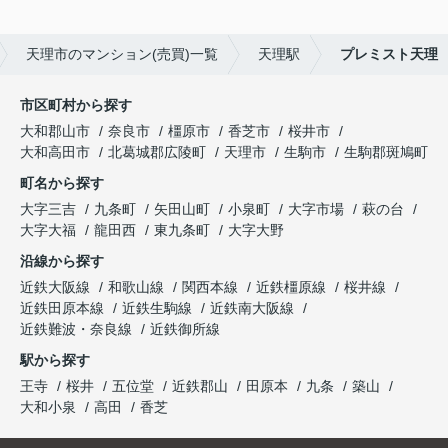
天理市のマンション(売買)一覧
天理駅
プレミスト天理
市区町村から探す
大和郡山市
奈良市
橿原市
香芝市
桜井市
大和高田市
北葛城郡広陵町
天理市
生駒市
生駒郡斑鳩町
町名から探す
大字三吉
九条町
矢田山町
小泉町
大字市場
萩の台
大字大福
龍田西
東九条町
大字大野
沿線から探す
近鉄大阪線
和歌山線
関西本線
近鉄橿原線
桜井線
近鉄田原本線
近鉄生駒線
近鉄南大阪線
近鉄難波・奈良線
近鉄御所線
駅から探す
王寺
桜井
五位堂
近鉄郡山
田原本
九条
築山
大和小泉
高田
香芝