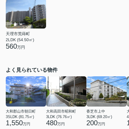
天理市荒蒔町
2LDK (54.50㎡)
560
万円
よく見られている物件
大和郡山市朝日町
大和高田市昭和町
香芝市上中
3SLDK (81.75㎡)
3LDK (76.76㎡)
3LDK (69.20㎡)
4
1,550
480
200
万円
万円
万円