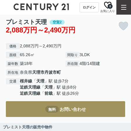
0
ログイン
お気に入り
プレミスト天理
空室2
2,088万円～2,490万円
2,088万円～2,490万円
価格
65.26㎡
3LDK
面積
間取り
築18年
4階/14階建
築年数
所在階
奈良県
天理市
丹波市町
所在地
桜井線
「
天理
」駅 徒歩7分
交通
近鉄天理線
「
天理
」駅 徒歩8分
近鉄天理線
「
前栽
」駅 徒歩26分
お問い合わせ
無料
プレミスト天理の販売中物件