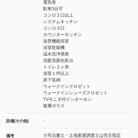
電気有
駐車3台可
コンロ２口以上
システムキッチン
コンロ３口
カウンターキッチン
追焚機能浴室
浴室乾燥機
温水洗浄便座
洗髪洗面化粧台
トイレ２ヶ所
浴室１坪以上
床下収納
ウォークインクロゼット
ウォークインシューズクロゼット
TVモニタ付インターホン
複層ガラス
-
設備(その他)
※司法書士・土地家屋調査士は売主指定
備考