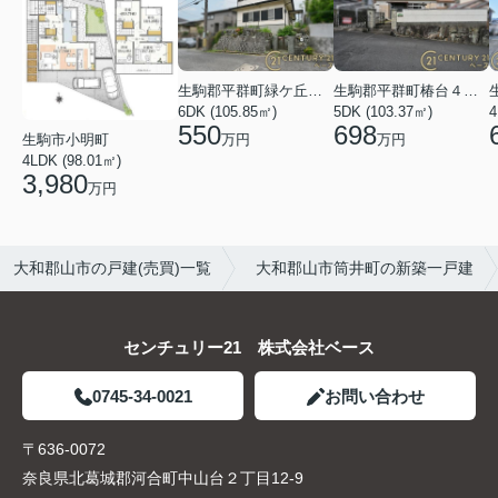
生駒郡平群町緑ケ丘５丁目
生駒郡平群町椿台４丁目
6DK (105.85㎡)
5DK (103.37㎡)
4
550
698
万円
万円
生駒市小明町
4LDK (98.01㎡)
3,980
万円
大和郡山市の戸建(売買)一覧
大和郡山市筒井町の新築一戸建
センチュリー21 株式会社ベース
0745-34-0021
お問い合わせ
〒636-0072
奈良県北葛城郡河合町中山台２丁目12-9