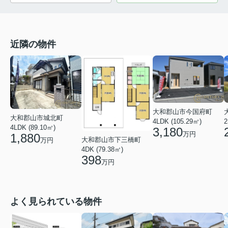
近隣の物件
大和郡山市今国府町
大和郡山市城北町
4LDK (105.29㎡)
2
4LDK (89.10㎡)
3,180
万円
1,880
大和郡山市下三橋町
万円
4DK (79.38㎡)
398
万円
よく見られている物件