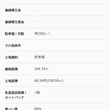
-
修繕積立金
-
修繕積立基金
有(3台) / -
駐車場 / 月額
その他条件
所有権
土地権利
104.74㎡
建物面積
48.24坪(159.50㎡)
土地面積
-/無
私道負担面積 /
セットバック
60%
建ぺい率