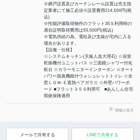
※網戸設置及びカーテンレール設置は売主指
定業者にて施工必須※設置費用214,500円(税
込)
※性能評価取得物件のフラット35Ｓ利用時の
適合証明取得費用は93,500円(税込)
※電気供給の為、電柱及び支線が宅内に入る
場合があります。
【設備・仕様】
☆システムキッチン(天板人造大理石) ☆浴室
乾燥機付ユニットバス ☆三面鏡シャワー付化
粧台 ☆カラーモニターインターホン ☆オート
パワー脱臭機能付ウォシュレットトイレ ☆全
窓ＬＯＷ-Ｅ遮熱ペアガラス ☆外壁パワーボ
ード ■フラット３５Ｓ利用可 ■あんしん住宅
瑕疵保険適用
情報の見方
メールで共有する
LINEで共有する