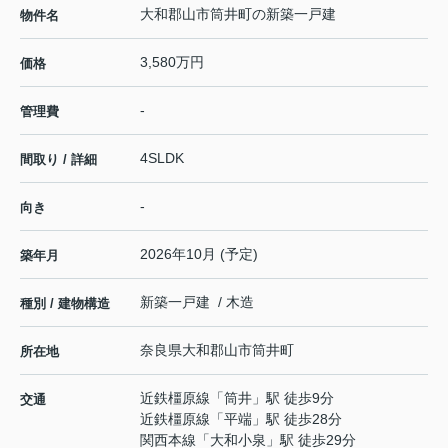
大和郡山市筒井町の新築一戸建
物件名
3,580万円
価格
-
管理費
4SLDK
間取り / 詳細
-
向き
2026年10月 (予定)
築年月
新築一戸建 / 木造
種別 / 建物構造
奈良県
大和郡山市
筒井町
所在地
近鉄橿原線
「
筒井
」駅 徒歩9分
交通
近鉄橿原線
「
平端
」駅 徒歩28分
関西本線
「
大和小泉
」駅 徒歩29分