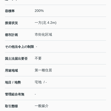
200%
容積率
一方(北 4.2m)
接道状況
市街化区域
都市計画
-
その他法令上の制限
不要
国土法届出要否
第一種住居
用途地域
宅地 / -
地目 / 地勢
-
管理組合有無
一般媒介
取引態様