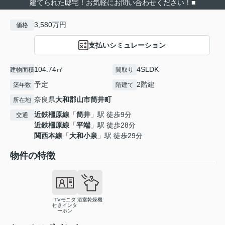
建てられた邸宅！お気軽にお問い合わせください！■
3,580万円
価格
支払いシミュレーション
104.74㎡
4SLDK
建物面積
間取り
予定
2階建
築年数
階建て
奈良県
大和郡山市
筒井町
所在地
近鉄橿原線
「
筒井
」駅 徒歩9分
交通
近鉄橿原線
「
平端
」駅 徒歩28分
関西本線
「
大和小泉
」駅 徒歩29分
物件の特徴
TVモニタ
浴室乾燥機
付きインタ
ーホン