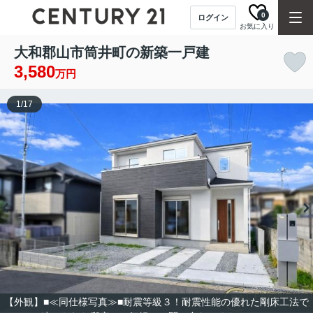
0
ログイン
お気に入り
大和郡山市筒井町の新築一戸建
3,580
万円
1
/
17
【外観】■≪同仕様写真≫■耐震等級３！耐震性能の優れた剛床工法で