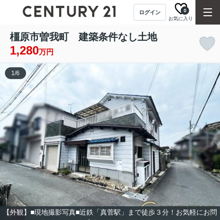
0
ログイン
お気に入り
橿原市曽我町 建築条件なし土地
1,280
万円
1
/
6
【外観】■現地撮影写真■近鉄「真菅駅」まで徒歩３分！お気軽にお問