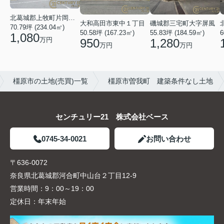
北葛城郡上牧町片岡台１丁目
大和高田市東中１丁目
磯城郡三宅町大字屏風
70.79坪 (234.04㎡)
50.58坪 (167.23㎡)
55.83坪 (184.59㎡)
6
1,080
万円
950
1,280
万円
万円
橿原市の土地(売買)一覧
橿原市曽我町 建築条件なし土地
センチュリー21 株式会社ベース
0745-34-0021
お問い合わせ
〒636-0072
奈良県北葛城郡河合町中山台２丁目12-9
営業時間：
9：00～19：00
定休日：
年末年始