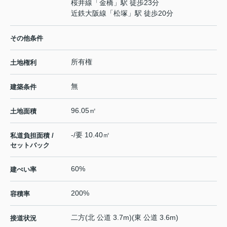
桜井線
「
金橋
」駅 徒歩23分
近鉄大阪線
「
松塚
」駅 徒歩20分
その他条件
所有権
土地権利
無
建築条件
96.05㎡
土地面積
-/要 10.40㎡
私道負担面積 /
セットバック
60%
建ぺい率
200%
容積率
二方(北 公道 3.7m)(東 公道 3.6m)
接道状況