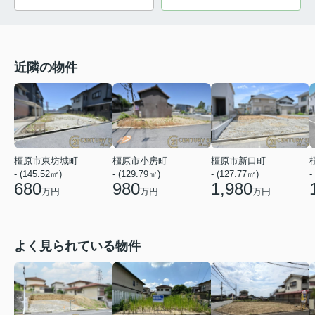
近隣の物件
橿原市東坊城町
橿原市小房町
橿原市新口町
- (145.52㎡)
- (129.79㎡)
- (127.77㎡)
-
680
980
1,980
万円
万円
万円
よく見られている物件