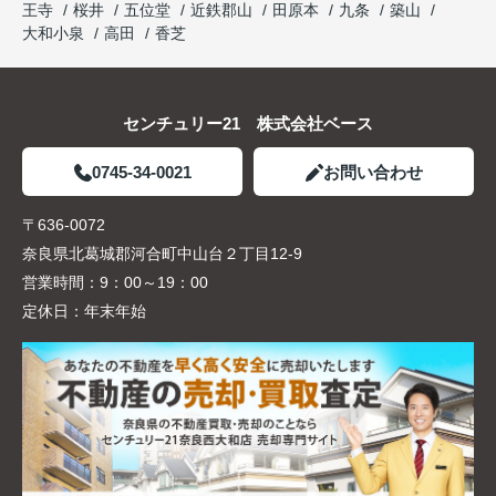
王寺
桜井
五位堂
近鉄郡山
田原本
九条
築山
大和小泉
高田
香芝
センチュリー21 株式会社ベース
0745-34-0021
お問い合わせ
〒636-0072
奈良県北葛城郡河合町中山台２丁目12-9
営業時間：
9：00～19：00
定休日：
年末年始