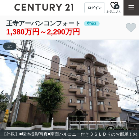
0
ログイン
お気に入り
王寺アーバンコンフォート
空室2
1,380万円～2,290万円
1
/
5
【外観】■現地撮影写真■南面バルコニー付き３ＳＬＤＫのお部屋！お