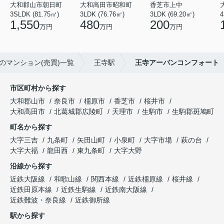
大和郡山市朝日町
大和高田市昭和町
香芝市上中
3SLDK (81.75㎡)
3LDK (76.76㎡)
3LDK (69.20㎡)
4
1,550
480
200
万円
万円
万円
のマンション(売買)一覧
王寺駅
王寺アーバンコンフォート
市区町村から探す
大和郡山市
奈良市
橿原市
香芝市
桜井市
大和高田市
北葛城郡広陵町
天理市
生駒市
生駒郡斑鳩町
町名から探す
大字三吉
九条町
矢田山町
小泉町
大字市場
萩の台
大字大福
龍田西
東九条町
大字大野
沿線から探す
近鉄大阪線
和歌山線
関西本線
近鉄橿原線
桜井線
近鉄田原本線
近鉄生駒線
近鉄南大阪線
近鉄難波・奈良線
近鉄御所線
駅から探す