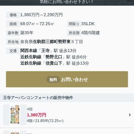
気軽にお問い合わせ下さい！
1,380万円～2,290万円
価格
68.07㎡～72.25㎡
3SLDK
面積
間取り
築35年
4階/5階建
築年数
所在階
奈良県
生駒郡三郷町
勢野東
５丁目
所在地
関西本線
「
王寺
」駅 徒歩13分
交通
近鉄生駒線
「
勢野北口
」駅 徒歩6分
近鉄生駒線
「
信貴山下
」駅 徒歩13分
お問い合わせ
無料
王寺アーバンコンフォートの販売中物件
4階
1,380万円
4階 / 21.85坪(72.25㎡)