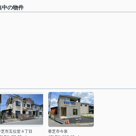
集中の物件
香芝市五位堂４丁目
香芝市今泉