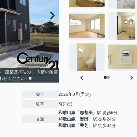
得！建築基準法の１.５倍の耐震
わせください！■
2026年8月(予定)
築年
有(2台)
駐車
和歌山線
「
志都美
」駅 徒歩6分
和歌山線
「
畠田
」駅 徒歩24分
交通
和歌山線
「
香芝
」駅 徒歩34分