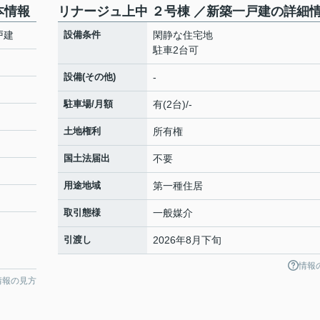
本情報
リナージュ上中 ２号棟 ／新築一戸建の詳細
戸建
設備条件
閑静な住宅地
駐車2台可
設備(その他)
-
駐車場/月額
有(2台)/-
土地権利
所有権
国土法届出
不要
用途地域
第一種住居
取引態様
一般媒介
引渡し
2026年8月下旬
情報
情報の見方