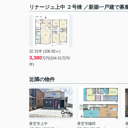
リナージュ上中 ２号棟 ／新築一戸建で募
32.31坪 (106.82㎡)
3,380
万円(
104.61
万円/
坪)
近隣の物件
香芝市上中
香芝市鎌田