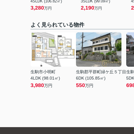
4SLDK (106.82㎡)
3SLDK (99.09㎡)
4
3,280
2,190
2
万円
万円
よく見られている物件
生駒市小明町
生駒郡平群町緑ケ丘５丁目
生
4LDK (98.01㎡)
6DK (105.85㎡)
5DK
3,980
550
69
万円
万円