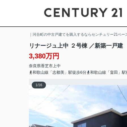
｜河合町の中古戸建てを購入するならセンチュリー21ベー
リナージュ上中 ２号棟 ／新築一戸建
3,380万円
奈良県
香芝市
上中
和歌山線「志都美」駅徒歩6分
和歌山線「畠田」駅
1
/
16