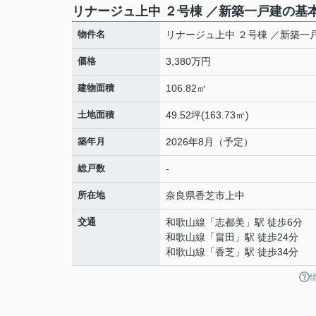
リナージュ上中 ２号棟 ／新築一戸建の基
物件名
リナージュ上中 ２号棟 ／新築一
価格
3,380万円
建物面積
106.82㎡
土地面積
49.52坪(163.73㎡)
築年月
2026年8月（予定）
総戸数
-
所在地
奈良県
香芝市
上中
交通
和歌山線
「
志都美
」駅 徒歩6分
和歌山線
「
畠田
」駅 徒歩24分
和歌山線
「
香芝
」駅 徒歩34分