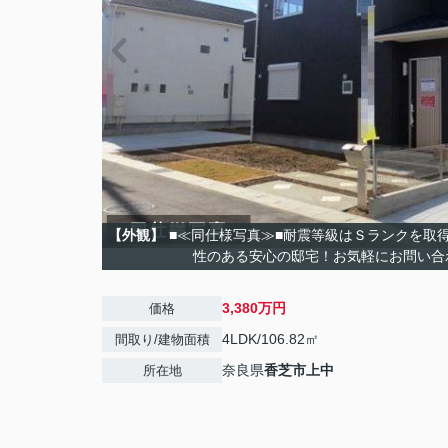
【外観】
■≪同仕様写真≫■耐震等級はＳランクを取
性のある安心の邸宅！お気軽にお問い合
3,380万円
価格
4LDK/106.82㎡
間取り/建物面積
奈良県
香芝市
上中
所在地