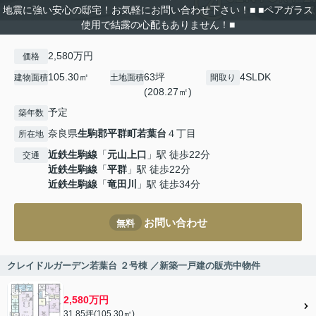
地震に強い安心の邸宅！お気軽にお問い合わせ下さい！■ ■ペアガラス
使用で結露の心配もありません！■
2,580万円
価格
105.30㎡
63坪
4SLDK
建物面積
土地面積
間取り
(208.27㎡)
予定
築年数
奈良県
生駒郡平群町
若葉台
４丁目
所在地
近鉄生駒線
「
元山上口
」駅 徒歩22分
交通
近鉄生駒線
「
平群
」駅 徒歩22分
近鉄生駒線
「
竜田川
」駅 徒歩34分
お問い合わせ
無料
クレイドルガーデン若葉台 ２号棟 ／新築一戸建の販売中物件
2,580万円
31.85坪(105.30㎡)