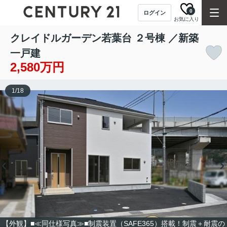
0
ログイン
お気に入り
クレイドルガーデン若葉台 ２号棟 ／新築
一戸建
2,580万円
1
/
18
【外観】■≪同仕様写真≫■制震装置（SAFE365）搭載！制震＋耐震の