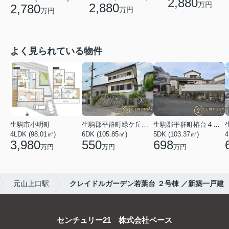
2,880
万円
2,880
2,780
万円
万円
よく見られている物件
生駒市小明町
生駒郡平群町緑ケ丘５丁目
生駒郡平群町椿台４丁目
4LDK (98.01㎡)
6DK (105.85㎡)
5DK (103.37㎡)
4
3,980
550
698
万円
万円
万円
元山上口駅
クレイドルガーデン若葉台 ２号棟 ／新築一戸建
センチュリー21 株式会社ベース