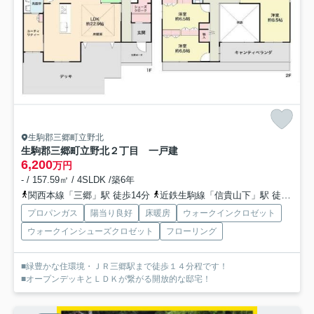
生駒郡三郷町立野北
生駒郡三郷町立野北２丁目 一戸建
6,200
万円
- / 157.59㎡ / 4SLDK /築6年
関西本線「三郷」駅 徒歩14分
近鉄生駒線「信貴山下」駅 徒歩20分
プロパンガス
陽当り良好
床暖房
ウォークインクロゼット
ウォークインシューズクロゼット
フローリング
■緑豊かな住環境・ＪＲ三郷駅まで徒歩１４分程です！
■オープンデッキとＬＤＫが繋がる開放的な邸宅！