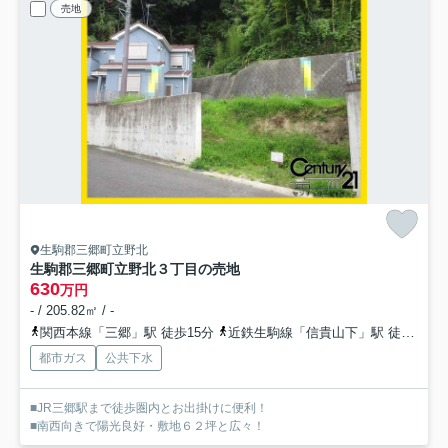
売地
生駒郡三郷町立野北
生駒郡三郷町立野北３丁目の売地
630
万円
- / 205.82㎡ / -
関西本線「三郷」駅 徒歩15分
近鉄生駒線「信貴山下」駅 徒歩26分
都市ガス
公共下水
■JR三郷駅まで徒歩圏内とお出掛けに便利！
■南西向きで陽光良好・敷地６２坪と広々！