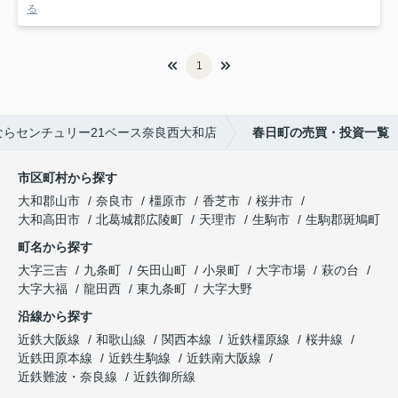
る
1
らセンチュリー21ベース奈良西大和店
春日町の売買・投資一覧
市区町村から探す
大和郡山市
奈良市
橿原市
香芝市
桜井市
大和高田市
北葛城郡広陵町
天理市
生駒市
生駒郡斑鳩町
町名から探す
大字三吉
九条町
矢田山町
小泉町
大字市場
萩の台
大字大福
龍田西
東九条町
大字大野
沿線から探す
近鉄大阪線
和歌山線
関西本線
近鉄橿原線
桜井線
近鉄田原本線
近鉄生駒線
近鉄南大阪線
近鉄難波・奈良線
近鉄御所線