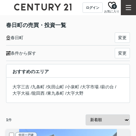
0
ログイン
お気に入り
春日町の売買・投資一覧
春日町
変更
条件から探す
変更
おすすめのエリア
大字三吉
/
九条町
/
矢田山町
/
小泉町
/
大字市場
/
萩の台
/
大字大福
/
龍田西
/
東九条町
/
大字大野
1
件
中古一戸建