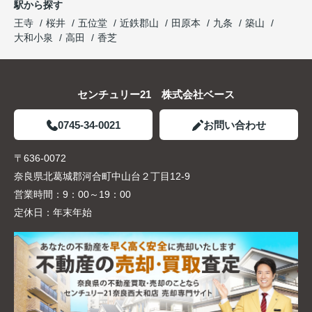
駅から探す
王寺
桜井
五位堂
近鉄郡山
田原本
九条
築山
大和小泉
高田
香芝
センチュリー21 株式会社ベース
0745-34-0021
お問い合わせ
〒636-0072
奈良県北葛城郡河合町中山台２丁目12-9
営業時間：
9：00～19：00
定休日：
年末年始