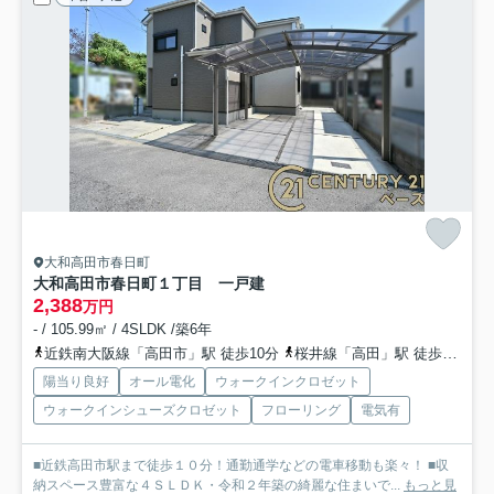
大和高田市春日町
大和高田市春日町１丁目 一戸建
2,388
万円
- / 105.99㎡ / 4SLDK /築6年
近鉄南大阪線「高田市」駅 徒歩10分
桜井線「高田」駅 徒歩23分
陽当り良好
オール電化
ウォークインクロゼット
ウォークインシューズクロゼット
フローリング
電気有
■近鉄高田市駅まで徒歩１０分！通勤通学などの電車移動も楽々！ ■収
納スペース豊富な４ＳＬＤＫ・令和２年築の綺麗な住まいで...
もっと見