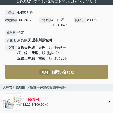
安心の邸宅です！お気軽にお問い合わせください！
4,490万円
価格
106.20㎡
42.15坪
3SLDK
建物面積
土地面積
間取り
(139.36㎡)
予定
築年数
奈良県
天理市
川原城町
所在地
近鉄天理線
「
天理
」駅 徒歩8分
交通
桜井線
「
天理
」駅 徒歩8分
近鉄天理線
「
前栽
」駅 徒歩20分
お問い合わせ
無料
天理市川原城町 ／新築一戸建の販売中物件
4,490万円
32.12坪(106.20㎡)