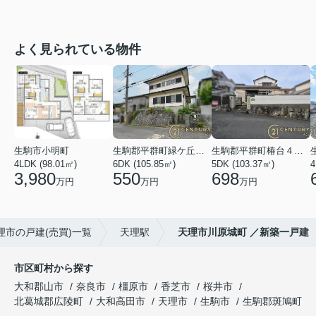
よく見られている物件
生駒市小明町
生駒郡平群町緑ケ丘５丁目
生駒郡平群町椿台４丁目
4LDK (98.01㎡)
6DK (105.85㎡)
5DK (103.37㎡)
4
3,980
550
698
万円
万円
万円
理市の戸建(売買)一覧
天理駅
天理市川原城町 ／新築一戸建
市区町村から探す
大和郡山市
奈良市
橿原市
香芝市
桜井市
北葛城郡広陵町
大和高田市
天理市
生駒市
生駒郡斑鳩町