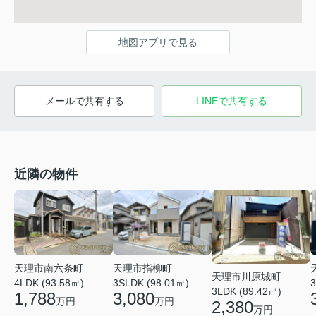
地図アプリで見る
メールで共有する
LINEで共有する
近隣の物件
天理市南六条町
天理市指柳町
天理市川原城町
4LDK (93.58㎡)
3SLDK (98.01㎡)
3
3LDK (89.42㎡)
1,788
3,080
万円
万円
2,380
万円