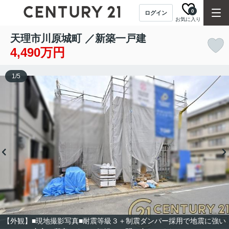
0
ログイン
お気に入り
天理市川原城町 ／新築一戸建
4,490万円
1
/
5
【外観】■現地撮影写真■耐震等級３＋制震ダンパー採用で地震に強い