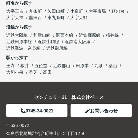
町名から探す
大字三吉
九条町
矢田山町
小泉町
大字市場
萩の台
大字大福
龍田西
東九条町
大字大野
沿線から探す
近鉄大阪線
和歌山線
関西本線
近鉄橿原線
桜井線
近鉄田原本線
近鉄生駒線
近鉄南大阪線
近鉄難波・奈良線
近鉄御所線
駅から探す
王寺
桜井
五位堂
近鉄郡山
田原本
九条
築山
大和小泉
香芝
高田
センチュリー21 株式会社ベース
0745-34-0021
お問い合わせ
〒636-0072
奈良県北葛城郡河合町中山台２丁目12-9