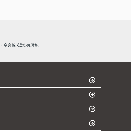
・奈良線
近鉄御所線