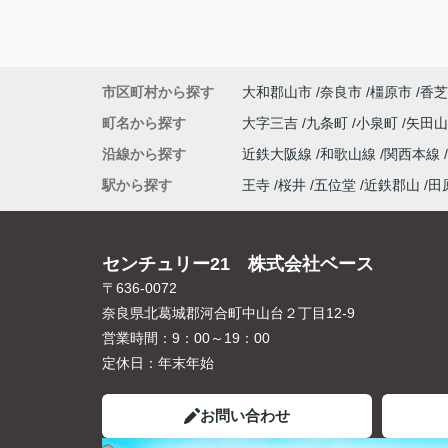
市区町村から探す
大和郡山市
奈良市
橿原市
香芝
町名から探す
大字三吉
九条町
小泉町
矢田
沿線から探す
近鉄大阪線
和歌山線
関西本線
駅から探す
王寺
桜井
五位堂
近鉄郡山
田
センチュリー21 株式会社ベース
〒636-0072
奈良県北葛城郡河合町中山台２丁目12-9
営業時間：
9：00～19：00
定休日：
年末年始
お問い合わせ