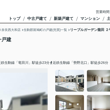
営業時間
トップ
中古戸建て
新築戸建て
マンション
リーブルガーデン龍田 ２
ス奈良西大和店
生駒郡斑鳩町の戸建(売買)一覧
一戸建
近鉄生駒線「竜田川」駅徒歩23分
近鉄生駒線「勢野北口」駅徒歩26分