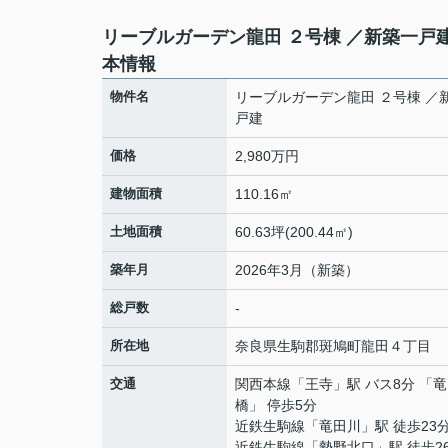
リーブルガーデン龍田 ２号棟 ／新築一戸
本情報
物件名
リーブルガーデン龍田 ２号棟 ／
戸建
価格
2,980万円
建物面積
110.16㎡
土地面積
60.63坪(200.44㎡)
築年月
2026年3月（新築）
総戸数
-
所在地
奈良県
生駒郡斑鳩町
龍田
４丁目
交通
関西本線
「
王寺
」駅 バス8分 「
橋」 停歩5分
近鉄生駒線
「
竜田川
」駅 徒歩23
近鉄生駒線
「
勢野北口
」駅 徒歩2