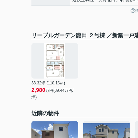
リーブルガーデン龍田 ２号棟 ／新築一戸
33.32坪 (110.16㎡)
2,980
万円(
89.44
万円/
坪)
近隣の物件