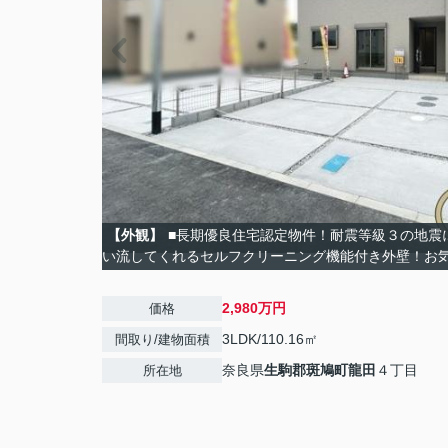
【外観】
■長期優良住宅認定物件！耐震等級３の地震
い流してくれるセルフクリーニング機能付き外壁！お
2,980万円
価格
3LDK/110.16㎡
間取り/建物面積
奈良県
生駒郡斑鳩町
龍田
４丁目
所在地