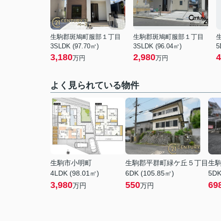
生駒郡斑鳩町服部１丁目
生駒郡斑鳩町服部１丁目
3SLDK (97.70㎡)
3SLDK (96.04㎡)
5
3,180
2,980
4
万円
万円
よく見られている物件
生駒市小明町
生駒郡平群町緑ケ丘５丁目
生
4LDK (98.01㎡)
6DK (105.85㎡)
5DK
3,980
550
69
万円
万円