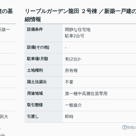
建の基
リーブルガーデン龍田 ２号棟 ／新築一戸建
細情報
新築一
設備条件
閑静な住宅地
駐車2台可
設備(その他)
-
駐車場/月額
有(2台)/-
土地権利
所有権
国土法届出
不要
用途地域
第一種中高層住居専用
取引態様
一般媒介
竜田大
引渡し
即時
情報
分
6分