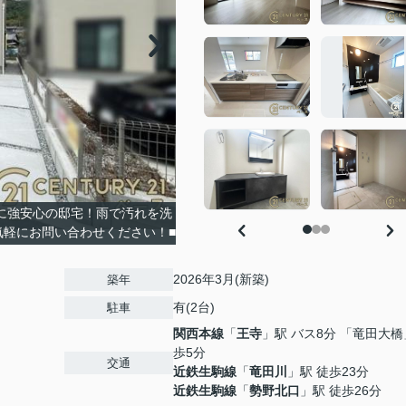
に強安心の邸宅！雨で汚れを洗
気軽にお問い合わせください！■
2026年3月(新築)
築年
有(2台)
駐車
関西本線
「
王寺
」駅 バス8分 「竜田大橋
歩5分
交通
近鉄生駒線
「
竜田川
」駅 徒歩23分
近鉄生駒線
「
勢野北口
」駅 徒歩26分