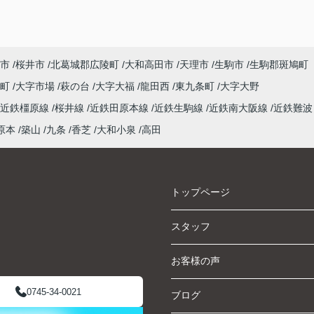
市
桜井市
北葛城郡広陵町
大和高田市
天理市
生駒市
生駒郡斑鳩町
山町
大字市場
萩の台
大字大福
龍田西
東九条町
大字大野
近鉄橿原線
桜井線
近鉄田原本線
近鉄生駒線
近鉄南大阪線
近鉄難波
原本
築山
九条
香芝
大和小泉
高田
トップページ
スタッフ
お客様の声
0745-34-0021
ブログ