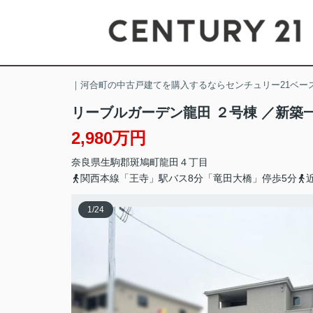
｜河合町の中古戸建てを購入するならセンチュリー21ベー
リーブルガーデン龍田 ２号棟 ／新築
2,980万円
奈良県
生駒郡斑鳩町
龍田
４丁目
関西本線「王寺」駅バス8分「竜田大橋」停歩5分
1
/
24