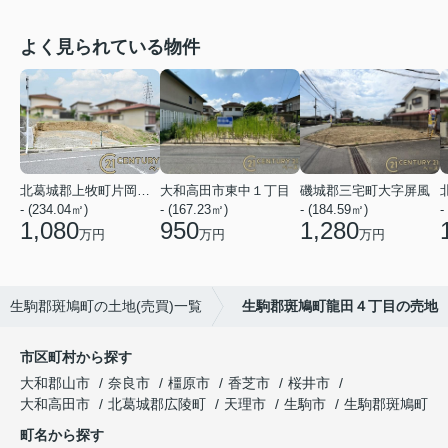
よく見られている物件
北葛城郡上牧町片岡台１丁目
大和高田市東中１丁目
磯城郡三宅町大字屏風
- (234.04㎡)
- (167.23㎡)
- (184.59㎡)
-
1,080
950
1,280
万円
万円
万円
生駒郡斑鳩町の土地(売買)一覧
生駒郡斑鳩町龍田４丁目の売地
市区町村から探す
大和郡山市
奈良市
橿原市
香芝市
桜井市
大和高田市
北葛城郡広陵町
天理市
生駒市
生駒郡斑鳩町
町名から探す