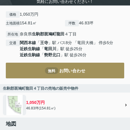
気軽にお問い合わせください！
1,050万円
価格
154.81㎡
46.83坪
土地面積
坪数
奈良県
生駒郡斑鳩町
龍田
４丁目
所在地
関西本線
「
王寺
」駅 バス8分 「竜田大橋」 停歩5分
交通
近鉄生駒線
「
竜田川
」駅 徒歩25分
近鉄生駒線
「
勢野北口
」駅 徒歩26分
お問い合わせ
無料
生駒郡斑鳩町龍田４丁目の売地の販売中物件
1,050万円
46.83坪(154.81㎡)
地図