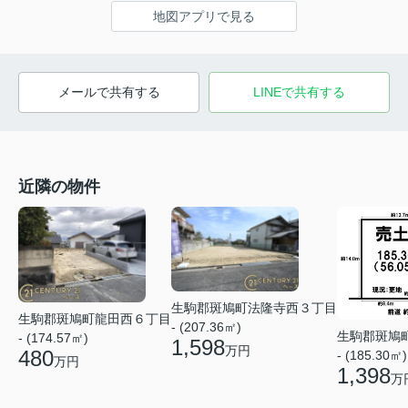
地図アプリで見る
メールで共有する
LINEで共有する
近隣の物件
生駒郡斑鳩町法隆寺西３丁目
生駒郡斑鳩町龍田西６丁目
- (207.36㎡)
生駒郡斑鳩
- (174.57㎡)
1,598
万円
480
- (185.30㎡)
万円
1,398
万