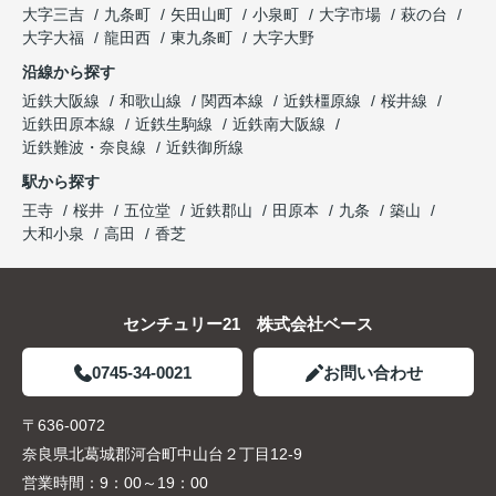
大字三吉
九条町
矢田山町
小泉町
大字市場
萩の台
大字大福
龍田西
東九条町
大字大野
沿線から探す
近鉄大阪線
和歌山線
関西本線
近鉄橿原線
桜井線
近鉄田原本線
近鉄生駒線
近鉄南大阪線
近鉄難波・奈良線
近鉄御所線
駅から探す
王寺
桜井
五位堂
近鉄郡山
田原本
九条
築山
大和小泉
高田
香芝
センチュリー21 株式会社ベース
0745-34-0021
お問い合わせ
〒636-0072
奈良県北葛城郡河合町中山台２丁目12-9
営業時間：
9：00～19：00