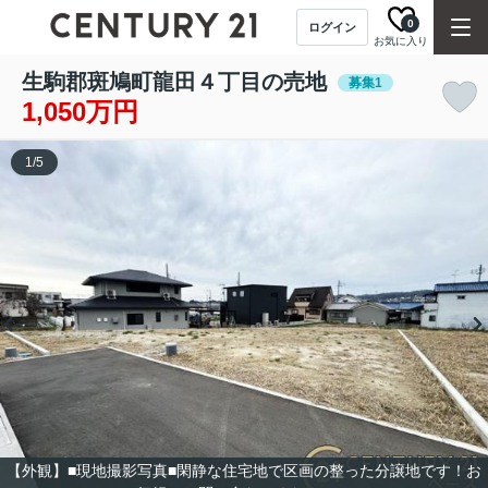
0
ログイン
お気に入り
生駒郡斑鳩町龍田４丁目の売地
募集1
1,050万円
1
/
5
【外観】■現地撮影写真■閑静な住宅地で区画の整った分譲地です！お