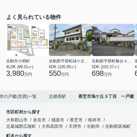
よく見られている物件
生駒市小明町
生駒郡平群町緑ケ丘５丁目
生駒郡平群町椿台４丁目
4LDK (98.01㎡)
6DK (105.85㎡)
5DK (103.37㎡)
4
3,980
550
698
万円
万円
万円
市の戸建(売買)一覧
志都美駅
香芝市旭ケ丘３丁目 一戸建
市区町村から探す
大和郡山市
奈良市
橿原市
香芝市
桜井市
北葛城郡広陵町
大和高田市
天理市
生駒市
生駒郡斑鳩町
町名から探す