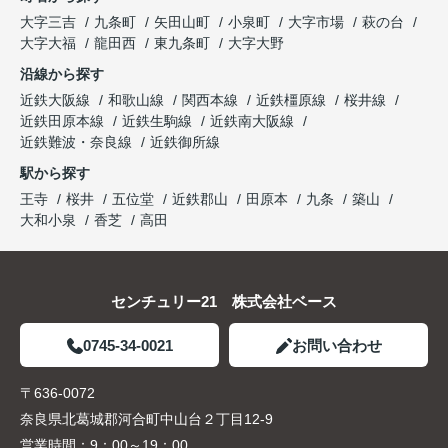
大字三吉
九条町
矢田山町
小泉町
大字市場
萩の台
大字大福
龍田西
東九条町
大字大野
沿線から探す
近鉄大阪線
和歌山線
関西本線
近鉄橿原線
桜井線
近鉄田原本線
近鉄生駒線
近鉄南大阪線
近鉄難波・奈良線
近鉄御所線
駅から探す
王寺
桜井
五位堂
近鉄郡山
田原本
九条
築山
大和小泉
香芝
高田
センチュリー21 株式会社ベース
0745-34-0021
お問い合わせ
〒636-0072
奈良県北葛城郡河合町中山台２丁目12-9
営業時間：
9：00～19：00