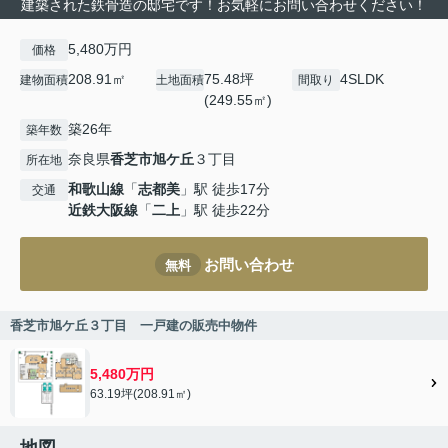
建築された鉄骨造の邸宅です！お気軽にお問い合わせください！
5,480万円
価格
208.91㎡
75.48坪
4SLDK
建物面積
土地面積
間取り
(249.55㎡)
築26年
築年数
奈良県
香芝市
旭ケ丘
３丁目
所在地
和歌山線
「
志都美
」駅 徒歩17分
交通
近鉄大阪線
「
二上
」駅 徒歩22分
お問い合わせ
無料
香芝市旭ケ丘３丁目 一戸建の販売中物件
5,480万円
63.19坪(208.91㎡)