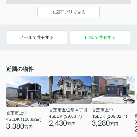
地図アプリで見る
メールで共有する
LINEで共有する
近隣の物件
香芝市五位堂４丁目
香芝市上中
香芝市上中
4SLDK (99.63㎡)
4SLDK (106.82㎡)
4SLDK (106.82㎡)
2,430
3,280
3
万円
万円
3,380
万円