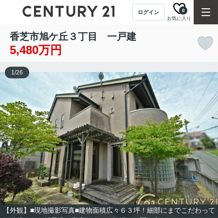
0
ログイン
お気に入り
香芝市旭ケ丘３丁目 一戸建
5,480万円
1
/
26
【外観】■現地撮影写真■建物面積広々６３坪！細部にまでこだわって