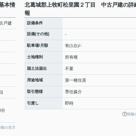
基本情
北葛城郡上牧町松里園２丁目 中古戸建の詳
報
古戸建
設備条件
設備(その他)
-
駐車場/月額
有(1台)/-
土地権利
所有権
国土法届出
不要
用途地域
第一種住居
取引態様
専任媒介
目
引渡し
即時
3分
情報
情報の見方