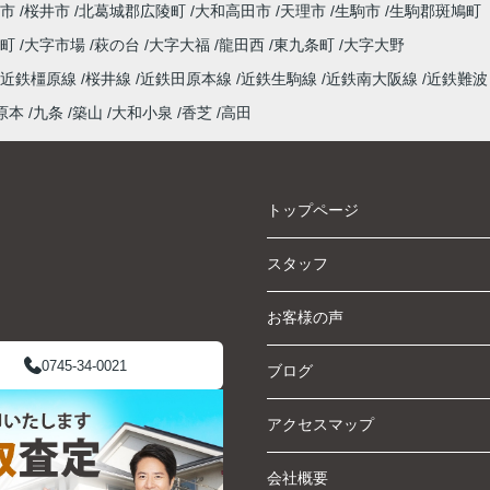
市
桜井市
北葛城郡広陵町
大和高田市
天理市
生駒市
生駒郡斑鳩町
泉町
大字市場
萩の台
大字大福
龍田西
東九条町
大字大野
近鉄橿原線
桜井線
近鉄田原本線
近鉄生駒線
近鉄南大阪線
近鉄難波
原本
九条
築山
大和小泉
香芝
高田
トップページ
スタッフ
お客様の声
0745-34-0021
ブログ
アクセスマップ
会社概要