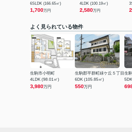
6SLDK (166.65㎡)
4LDK (100.19㎡)
3
1,700
2,580
2
万円
万円
よく見られている物件
生駒市小明町
生駒郡平群町緑ケ丘５丁目
生
4LDK (98.01㎡)
6DK (105.85㎡)
5DK
3,980
550
69
万円
万円