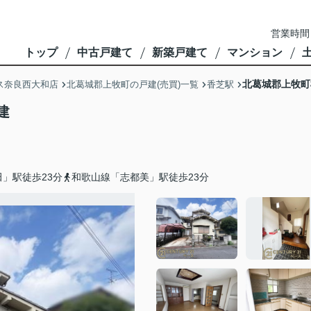
営業時間
トップ
中古戸建て
新築戸建て
マンション
北葛城郡上牧町
ス奈良西大和店
北葛城郡上牧町の戸建(売買)一覧
香芝駅
建
」駅徒歩23分
和歌山線「志都美」駅徒歩23分