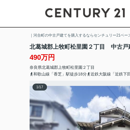
｜河合町の中古戸建てを購入するならセンチュリー21ベー
北葛城郡上牧町松里園２丁目 中古戸
490万円
奈良県
北葛城郡上牧町
松里園
２丁目
和歌山線「香芝」駅徒歩18分
近鉄大阪線「近鉄下田
1
/
17