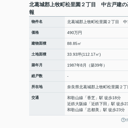
北葛城郡上牧町松里園２丁目 中古戸建の
報
物件名
北葛城郡上牧町松里園２丁目 中
価格
490万円
建物面積
88.85㎡
土地面積
33.93坪(112.17㎡)
築年月
1987年8月（築39年）
総戸数
-
所在地
奈良県
北葛城郡上牧町
松里園
２丁
交通
和歌山線
「
香芝
」駅 徒歩18分
近鉄大阪線
「
近鉄下田
」駅 徒歩2
和歌山線
「
志都美
」駅 徒歩23分