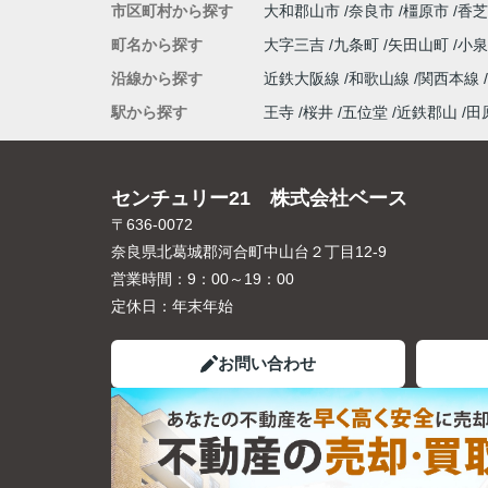
市区町村から探す
大和郡山市
奈良市
橿原市
香芝
町名から探す
大字三吉
九条町
矢田山町
小
沿線から探す
近鉄大阪線
和歌山線
関西本線
駅から探す
王寺
桜井
五位堂
近鉄郡山
田
センチュリー21 株式会社ベース
〒636-0072
奈良県北葛城郡河合町中山台２丁目12-9
営業時間：
9：00～19：00
定休日：
年末年始
お問い合わせ