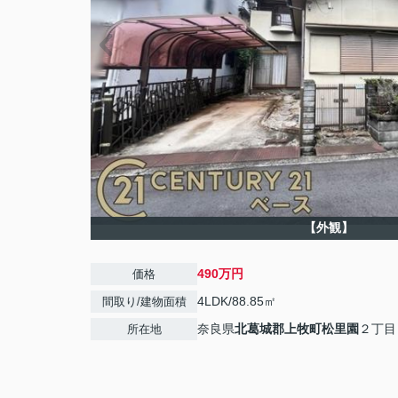
【外観】
490万円
価格
4LDK/88.85㎡
間取り/建物面積
奈良県
北葛城郡上牧町
松里園
２丁目
所在地