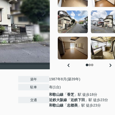
1987年8月(築39年)
築年
有(1台)
駐車
和歌山線
「
香芝
」駅 徒歩18分
近鉄大阪線
「
近鉄下田
」駅 徒歩23分
交通
和歌山線
「
志都美
」駅 徒歩23分