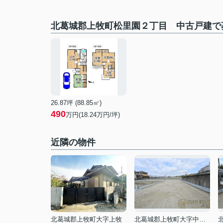
北葛城郡上牧町松里園２丁目 中古戸建で
26.87坪 (88.85㎡)
490
万円(
18.24
万円/坪)
近隣の物件
北葛城郡上牧町大字上牧
北葛城郡上牧町大字中筋出作