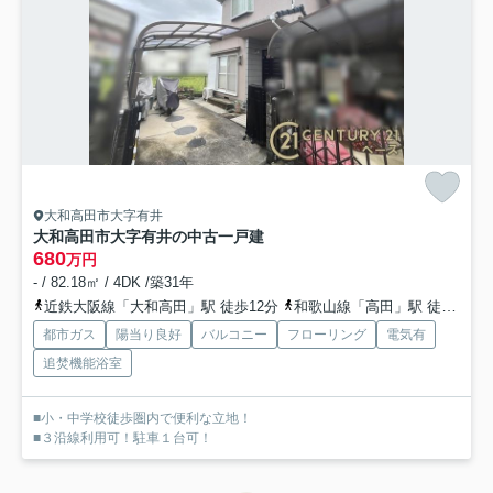
大和高田市大字有井
大和高田市大字有井の中古一戸建
680
万円
- / 82.18㎡ / 4DK /築31年
近鉄大阪線「大和高田」駅 徒歩12分
和歌山線「高田」駅 徒歩15分
都市ガス
陽当り良好
バルコニー
フローリング
電気有
追焚機能浴室
■小・中学校徒歩圏内で便利な立地！
■３沿線利用可！駐車１台可！