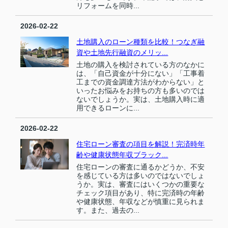
リフォームを同時...
2026-02-22
土地購入のローン種類を比較！つなぎ融
資や土地先行融資のメリッ...
土地の購入を検討されている方のなかに
は、「自己資金が十分にない」「工事着
工までの資金調達方法がわからない」と
いったお悩みをお持ちの方も多いのでは
ないでしょうか。実は、土地購入時に適
用できるローンに...
2026-02-22
住宅ローン審査の項目を解説！完済時年
齢や健康状態年収ブラック...
住宅ローンの審査に通るかどうか、不安
を感じている方は多いのではないでしょ
うか。実は、審査にはいくつかの重要な
チェック項目があり、特に完済時の年齢
や健康状態、年収などが慎重に見られま
す。また、過去の...