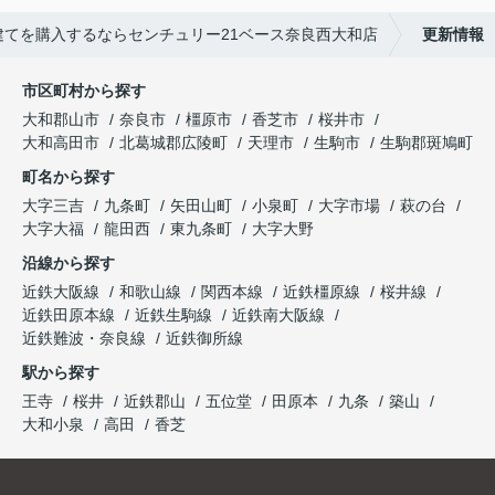
建てを購入するならセンチュリー21ベース奈良西大和店
更新情報
市区町村から探す
大和郡山市
奈良市
橿原市
香芝市
桜井市
大和高田市
北葛城郡広陵町
天理市
生駒市
生駒郡斑鳩町
町名から探す
大字三吉
九条町
矢田山町
小泉町
大字市場
萩の台
大字大福
龍田西
東九条町
大字大野
沿線から探す
近鉄大阪線
和歌山線
関西本線
近鉄橿原線
桜井線
近鉄田原本線
近鉄生駒線
近鉄南大阪線
近鉄難波・奈良線
近鉄御所線
駅から探す
王寺
桜井
近鉄郡山
五位堂
田原本
九条
築山
大和小泉
高田
香芝