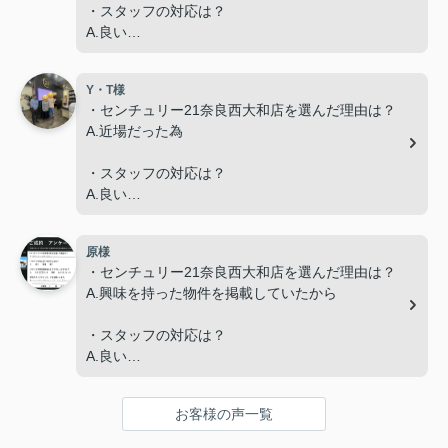
・スタッフの対応は？
A.良い
・スタッフの説明はわかりやすかったですか？
Y・T様
A.わかりやすかった
・センチュリー21奈良西大和店を選んだ理由は？
A.近場だった為
・担当スタッフにメッセージをお願いします。
A.今回、内容が二転三転した中で最後までご対応く
・スタッフの対応は？
ださり有難うございました。
A.良い
・スタッフの説明はわかりやすかったですか？
原様
A.わかりやすかった
・センチュリー21奈良西大和店を選んだ理由は？
A.興味を持った物件を掲載していたから
・担当スタッフにメッセージをお願いします。
A.毎回辻本さんの丁寧な対応が気持ちよく、難しい
・スタッフの対応は？
やりとりもスムーズに進められました。ありがとう
A.良い
ございます。
・スタッフの説明はわかりやすかったですか？
お客様の声一覧
A.わかりやすかった