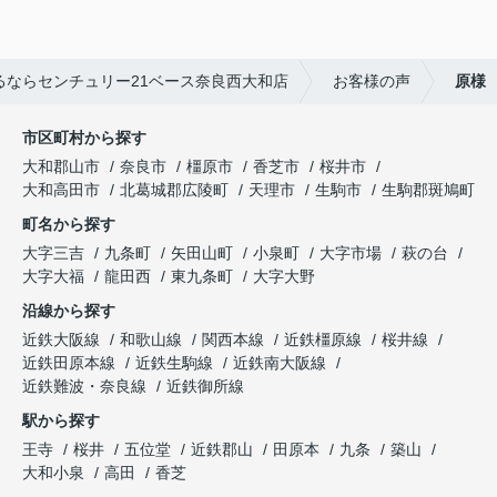
・担当スタッフにメッセージをお願いします。
A.いろいろ大変な場面もあったと思いますが、
最後まで対応していただきありがとうございまし
るならセンチュリー21ベース奈良西大和店
お客様の声
原様
た
市区町村から探す
大和郡山市
奈良市
橿原市
香芝市
桜井市
大和高田市
北葛城郡広陵町
天理市
生駒市
生駒郡斑鳩町
町名から探す
大字三吉
九条町
矢田山町
小泉町
大字市場
萩の台
大字大福
龍田西
東九条町
大字大野
沿線から探す
近鉄大阪線
和歌山線
関西本線
近鉄橿原線
桜井線
近鉄田原本線
近鉄生駒線
近鉄南大阪線
近鉄難波・奈良線
近鉄御所線
駅から探す
王寺
桜井
五位堂
近鉄郡山
田原本
九条
築山
大和小泉
高田
香芝