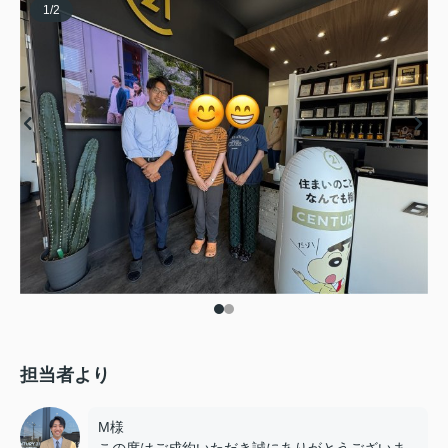
1
/
2
担当者より
M様