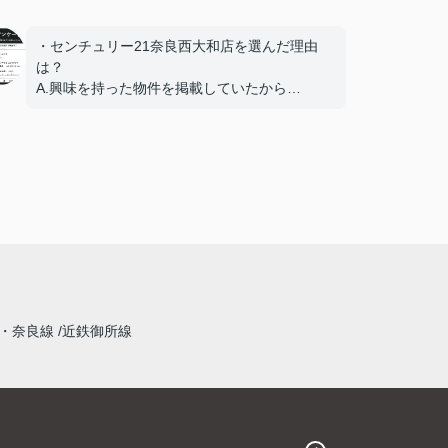
・センチュリー21奈良西大和店を選んだ理由
は？
A.興味を持った物件を掲載していたから
・スタッフの対応は？
A.良い
・スタッフの説明はわかりやすかったですか？
A.わかりやすかった
・担当スタッフにメッセージをお願いします。
A.いろいろ大変な場面もあったと思いますが、
最後まで対応していただきありがとうござい
ました
・奈良線
近鉄御所線