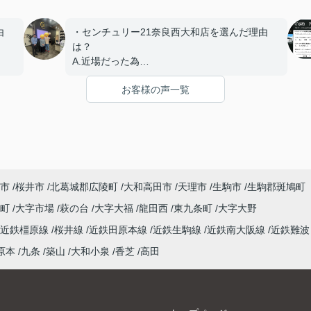
由
・センチュリー21奈良西大和店を選んだ理由
は？
A.近場だった為
お客様の声一覧
・スタッフの対応は？
A.良い
か？
・スタッフの説明はわかりやすかったですか？
A.わかりやすかった
す。
・担当スタッフにメッセージをお願いします。
市
桜井市
北葛城郡広陵町
大和高田市
天理市
生駒市
生駒郡斑鳩町
ご対
A.毎回辻本さんの丁寧な対応が気持ちよく、難
しいやりとりもスムーズに進められました。あ
泉町
大字市場
萩の台
大字大福
龍田西
東九条町
大字大野
りがとうございます。
近鉄橿原線
桜井線
近鉄田原本線
近鉄生駒線
近鉄南大阪線
近鉄難波
原本
九条
築山
大和小泉
香芝
高田