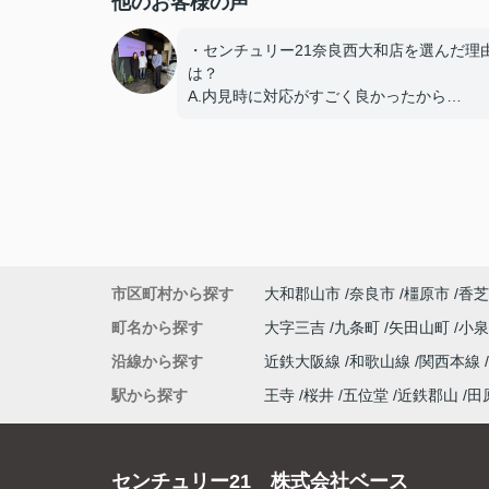
他のお客様の声
・センチュリー21奈良西大和店を選んだ理
は？
A.内見時に対応がすごく良かったから
・スタッフの対応は？
A.良い
・スタッフの説明はわかりやすかったです
A.わかりやすかった
・担当スタッフにメッセージをお願いしま
市区町村から探す
大和郡山市
奈良市
橿原市
香芝
A.今回、内容が二転三転した中で最後まで
応くださり有難うございました。
町名から探す
大字三吉
九条町
矢田山町
小
沿線から探す
近鉄大阪線
和歌山線
関西本線
駅から探す
王寺
桜井
五位堂
近鉄郡山
田
センチュリー21 株式会社ベース