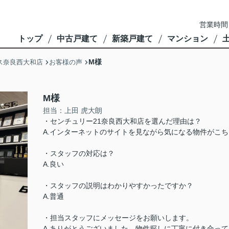
営業時間
トップ
中古戸建て
新築戸建て
マンション
M様
ス奈良西大和店
お客様の声
M様
担当：上田 虎大朗
・センチュリー21奈良西大和店を選んだ理由は？
A.インターネットのサイトを見ながら気になる物件がこ
・スタッフの対応は？
A.良い
・スタッフの説明はわかりやすかったですか？
A.普通
・担当スタッフにメッセージをお願いします。
A.ありがとうございました。物件探しに丁寧に付き合っ